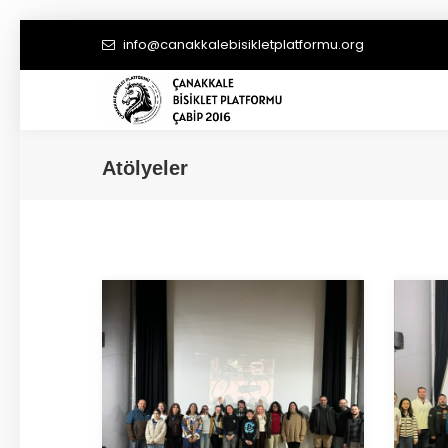
info@canakkalebisikletplatformu.org
Atölyeler