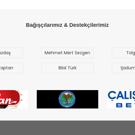
Bağışçılarımız & Destekçilerimiz
ert Sezgen
Tolga Özak
Y
Ç
l Türk
Şaduman Akgün
T