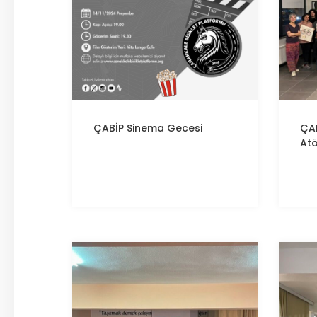
ÇABİP
Sinema Gecesi
ÇA
Atö