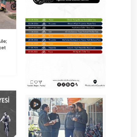
ile;
ket