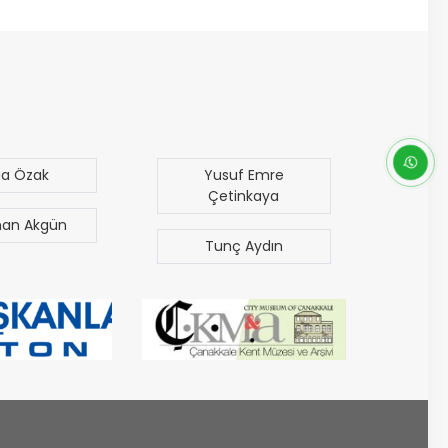
usuf Emre
Mümin İmer
etinkaya
Eray Karabacak
unç Aydın