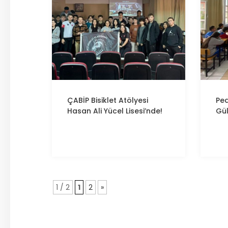
ÇABİP
Bisiklet Atölyesi
Ped
Hasan Ali Yücel Lisesi’nde!
Gül
1 / 2
1
2
»