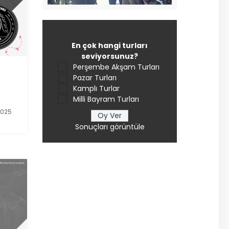
En çok hangi turları
seviyorsunuz?
Perşembe Akşam Turları
Pazar Turları
Kamplı Turlar
Milli Bayram Turları
2025
Sonuçları görüntüle