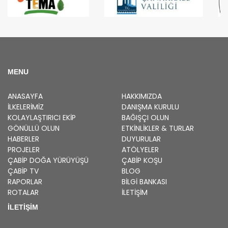
MENU
ANASAYFA
HAKKIMIZDA
İLKELERIMIZ
DANIŞMA KURULU
KOLAYLAŞTIRICI EKIP
BAĞIŞÇI OLUN
GÖNÜLLÜ OLUN
ETKINLIKLER & TURLAR
HABERLER
DUYURULAR
PROJELER
ATÖLYELER
ÇABİP
DOĞA YÜRÜYÜŞÜ
ÇABİP
KOŞU
ÇABİP
TV
BLOG
RAPORLAR
BILGI BANKASI
ROTALAR
İLETİŞİM
İLETİŞİM