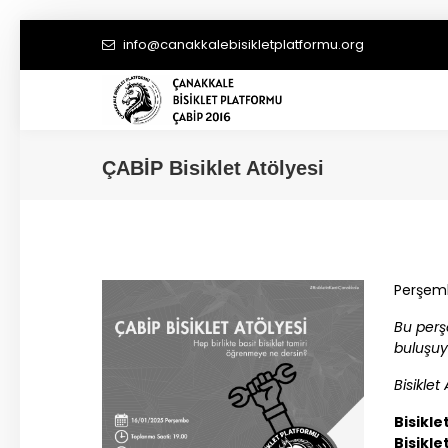
info@canakkalebisikletplatformu.org
ÇABİP
Bisiklet Atölyesi
Perşemb
Bu perşe
buluşuy
Bisiklet
Bisikle
Bisikle