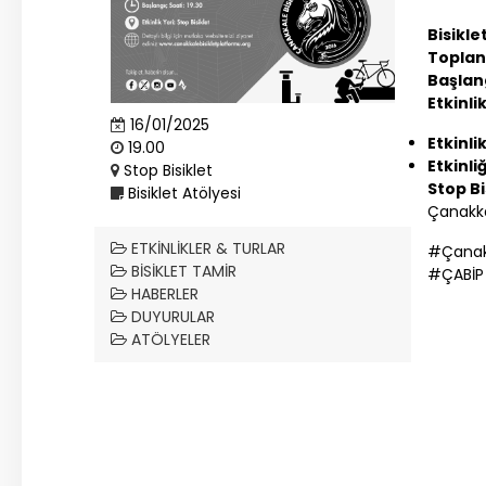
Bisikle
Toplan
Başlan
Etkinli
16/01/2025
Etkinli
19.00
Etkinli
Stop Bisiklet
Stop Bi
Bisiklet Atölyesi
Çanakk
ETKINLIKLER & TURLAR
#
Çana
BISIKLET TAMIR
#
ÇABİP
HABERLER
DUYURULAR
ATÖLYELER