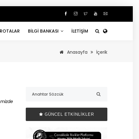
ROTALAR
BİLGİ BANKASI
İLETİŞİM
Anasayfa
İçerik
yemizde
GÜNCEL ETKINLIKLER