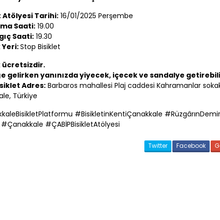
t Atölyesi Tarihi:
16/01/2025 Perşembe
ma Saati:
19.00
gıç Saati:
19.30
k Yeri:
Stop Bisiklet
k ücretsizdir.
ğe gelirken yanınızda yiyecek, içecek ve sandalye getirebili
siklet Adres:
Barbaros mahallesi Plaj caddesi Kahramanlar soka
ale
, Türkiye
kkale
BisikletPlatformu #BisikletinKenti
Çanakkale
#RüzgârınDemirAt
#
Çanakkale
#
ÇABİP
BisikletAtölyesi
Twitter
Facebook
G