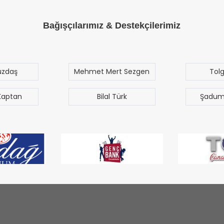
Bağışçılarımız & Destekçilerimiz
t Sezgen
Tolga Özak
Yus
Çet
Türk
Şaduman Akgün
Tun