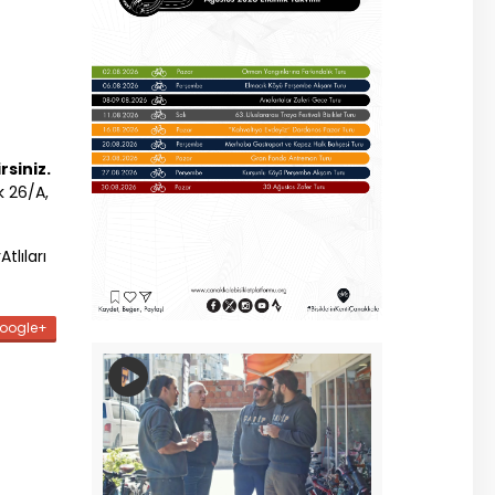
rsiniz.
k 26/A,
lıları
oogle+