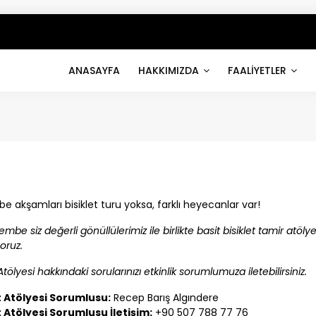
ANASAYFA
HAKKIMIZDA
FAALİYETLER
e akşamları bisiklet turu yoksa, farklı heyecanlar var!
mbe siz değerli gönüllülerimiz ile birlikte basit bisiklet tamir atöl
oruz.
 Atölyesi hakkındaki sorularınızı etkinlik sorumlumuza iletebilirsiniz.
t Atölyesi Sorumlusu:
Recep Barış Algındere
t Atölyesi Sorumlusu İletişim:
+90 507 788 77 76