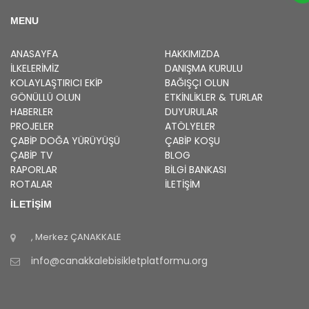
MENU
ANASAYFA
HAKKIMIZDA
İLKELERIMIZ
DANIŞMA KURULU
KOLAYLAŞTIRICI EKIP
BAĞIŞÇI OLUN
GÖNÜLLÜ OLUN
ETKINLIKLER & TURLAR
HABERLER
DUYURULAR
PROJELER
ATÖLYELER
ÇABİP
DOĞA YÜRÜYÜŞÜ
ÇABİP
KOŞU
ÇABİP
TV
BLOG
RAPORLAR
BILGI BANKASI
ROTALAR
İLETİŞİM
İLETİŞİM
, Merkez
ÇANAKKALE
info@canakkalebisikletplatformu.org