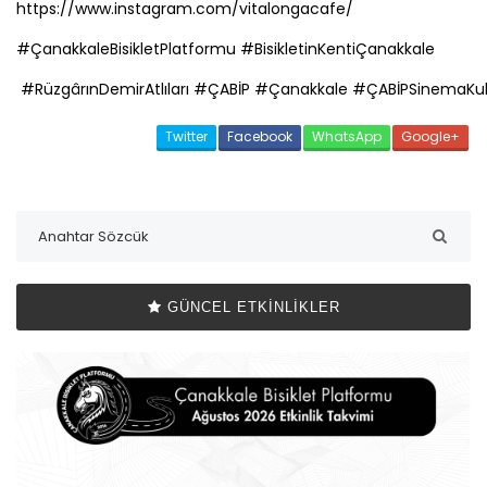
https://www.instagram.com/vitalongacafe/
#
Çanakkale
BisikletPlatformu
#BisikletinKenti
Çanakkale
#RüzgârınDemirAtlıları
#
ÇABİP
#
Çanakkale
#
ÇABİP
SinemaKu
Twitter
Facebook
WhatsApp
Google+
GÜNCEL ETKINLIKLER