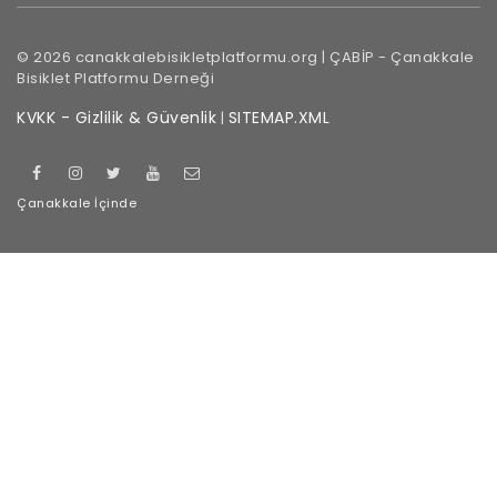
©
2026
canakkalebisikletplatformu.org |
ÇABİP
-
Çanakkale
Bisiklet Platformu Derneği
KVKK - Gizlilik & Güvenlik
SITEMAP.XML
|
Çanakkale
İçinde