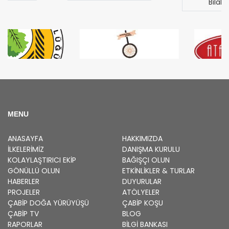
Bilal Türk
MENU
ANASAYFA
HAKKIMIZDA
İLKELERIMIZ
DANIŞMA KURULU
KOLAYLAŞTIRICI EKIP
BAĞIŞÇI OLUN
GÖNÜLLÜ OLUN
ETKINLIKLER & TURLAR
HABERLER
DUYURULAR
PROJELER
ATÖLYELER
ÇABİP
DOĞA YÜRÜYÜŞÜ
ÇABİP
KOŞU
ÇABİP
TV
BLOG
RAPORLAR
BILGI BANKASI