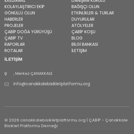
İLKELERIMIZ
DANIŞMA KURULU
KOLAYLAŞTIRICI EKIP
BAĞIŞÇI OLUN
GÖNÜLLÜ OLUN
ETKINLIKLER & TURLAR
HABERLER
DUYURULAR
PROJELER
ATÖLYELER
ÇABİP
DOĞA YÜRÜYÜŞÜ
ÇABİP
KOŞU
ÇABİP
TV
BLOG
RAPORLAR
BILGI BANKASI
ROTALAR
İLETİŞİM
İLETİŞİM
, Merkez
ÇANAKKALE
info@canakkalebisikletplatformu.org
©
2026
canakkalebisikletplatformu.org |
ÇABİP
-
Çanakkale
Bisiklet Platformu Derneği