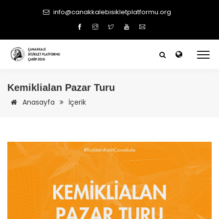
info@canakkalebisikletplatformu.org
Kemiklialan Pazar Turu
Anasayfa
İçerik