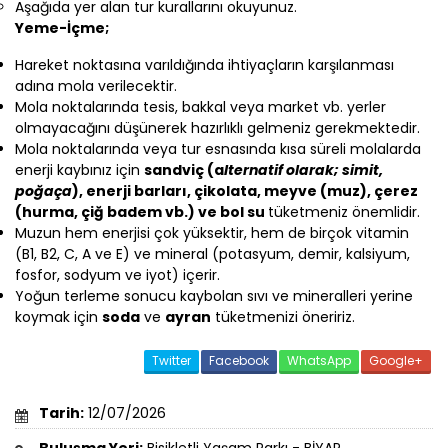
Aşağıda yer alan tur kurallarını okuyunuz.
Yeme-İçme;
Hareket noktasına varıldığında ihtiyaçların karşılanması
adına mola verilecektir.
Mola noktalarında tesis, bakkal veya market vb. yerler
olmayacağını düşünerek hazırlıklı gelmeniz gerekmektedir.
Mola noktalarında veya tur esnasında kısa süreli molalarda
enerji kaybınız için
sandviç (a
lternatif olarak; simit,
poğaça
), enerji barları, çikolata, meyve (muz), çerez
(hurma, çiğ badem vb.) ve bol su
tüketmeniz önemlidir.
Muzun hem enerjisi çok yüksektir, hem de birçok vitamin
(B1, B2, C, A ve E) ve mineral (potasyum, demir, kalsiyum,
fosfor, sodyum ve iyot) içerir.
Yoğun terleme sonucu kaybolan sıvı ve mineralleri yerine
koymak için
soda
ve
ayran
tüketmenizi öneririz.
Twitter
Facebook
WhatsApp
Google+
Tarih:
12/07/2026
Buluşma Yeri:
Bisikletli Yaşam Parkı - BİYAP