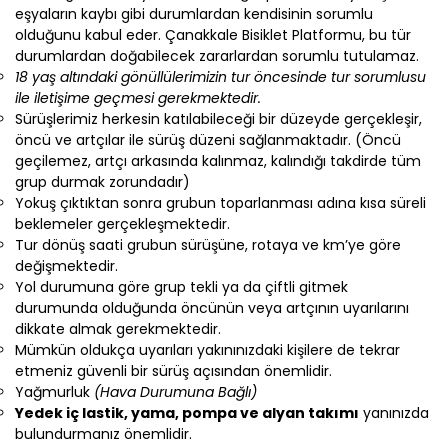
eşyaların kaybı gibi durumlardan kendisinin sorumlu
olduğunu kabul eder. Çanakkale Bisiklet Platformu, bu tür
durumlardan doğabilecek zararlardan sorumlu tutulamaz.
18 yaş altındaki gönüllülerimizin tur öncesinde tur sorumlusu
ile iletişime geçmesi gerekmektedir.
Sürüşlerimiz herkesin katılabileceği bir düzeyde gerçekleşir,
öncü ve artçılar ile sürüş düzeni sağlanmaktadır. (Öncü
geçilemez, artçı arkasında kalınmaz, kalındığı takdirde tüm
grup durmak zorundadır)
Yokuş çıktıktan sonra grubun toparlanması adına kısa süreli
beklemeler gerçekleşmektedir.
Tur dönüş saati grubun sürüşüne, rotaya ve km’ye göre
değişmektedir.
Yol durumuna göre grup tekli ya da çiftli gitmek
durumunda olduğunda öncünün veya artçının uyarılarını
dikkate almak gerekmektedir.
Mümkün oldukça uyarıları yakınınızdaki kişilere de tekrar
etmeniz güvenli bir sürüş açısından önemlidir.
Yağmurluk
(Hava Durumuna Bağlı)
Yedek iç lastik, yama, pompa ve alyan takımı
yanınızda
bulundurmanız önemlidir.