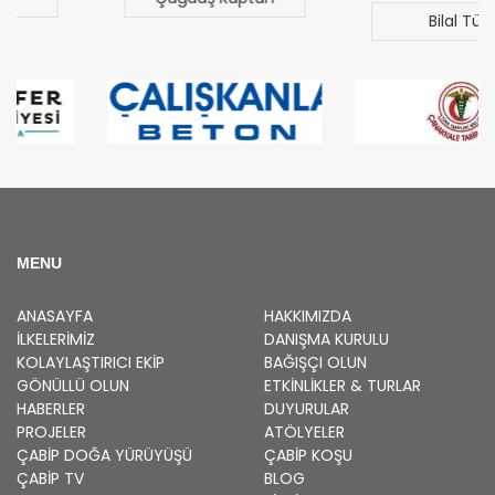
Bilal Türk
MENU
ANASAYFA
HAKKIMIZDA
İLKELERIMIZ
DANIŞMA KURULU
KOLAYLAŞTIRICI EKIP
BAĞIŞÇI OLUN
GÖNÜLLÜ OLUN
ETKINLIKLER & TURLAR
HABERLER
DUYURULAR
PROJELER
ATÖLYELER
ÇABİP
DOĞA YÜRÜYÜŞÜ
ÇABİP
KOŞU
ÇABİP
TV
BLOG