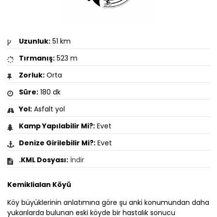
Uzunluk:
51 km
Tırmanış:
523 m
Zorluk:
Orta
Süre:
180 dk
Yol:
Asfalt yol
Kamp Yapılabilir Mi?:
Evet
Denize Girilebilir Mi?:
Evet
.KML Dosyası:
İndir
Kemiklialan Köyü
Köy büyüklerinin anlatımına göre şu anki konumundan daha
yukarılarda bulunan eski köyde bir hastalık sonucu