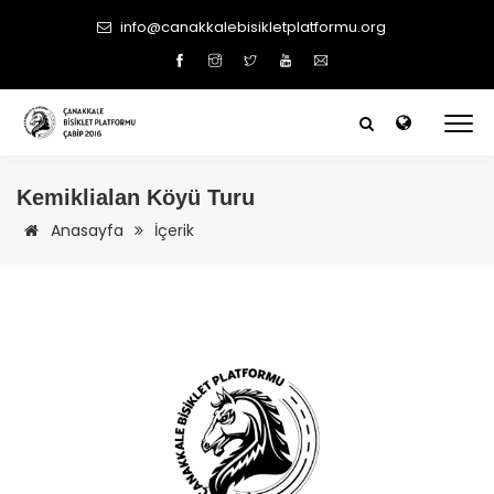
info@canakkalebisikletplatformu.org
Kemiklialan Köyü Turu
Anasayfa
İçerik