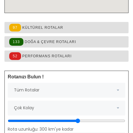
97
KÜLTÜREL ROTALAR
133
DOĞA & ÇEVRE ROTALARI
52
PERFORMANS ROTALARI
Rotanızı Bulun !
Tüm Rotalar
Çok Kolay
Rota uzunluğu:
300
km'ye kadar