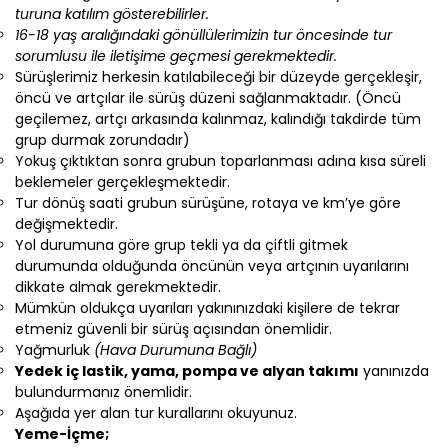
turuna katılım gösterebilirler.
16-18 yaş aralığındaki gönüllülerimizin tur öncesinde tur
sorumlusu ile iletişime geçmesi gerekmektedir.
Sürüşlerimiz herkesin katılabileceği bir düzeyde gerçekleşir,
öncü ve artçılar ile sürüş düzeni sağlanmaktadır. (Öncü
geçilemez, artçı arkasında kalınmaz, kalındığı takdirde tüm
grup durmak zorundadır)
Yokuş çıktıktan sonra grubun toparlanması adına kısa süreli
beklemeler gerçekleşmektedir.
Tur dönüş saati grubun sürüşüne, rotaya ve km’ye göre
değişmektedir.
Yol durumuna göre grup tekli ya da çiftli gitmek
durumunda olduğunda öncünün veya artçının uyarılarını
dikkate almak gerekmektedir.
Mümkün oldukça uyarıları yakınınızdaki kişilere de tekrar
etmeniz güvenli bir sürüş açısından önemlidir.
Yağmurluk
(Hava Durumuna Bağlı)
Yedek iç lastik, yama, pompa ve alyan takımı
yanınızda
bulundurmanız önemlidir.
Aşağıda yer alan tur kurallarını okuyunuz.
Yeme-İçme;