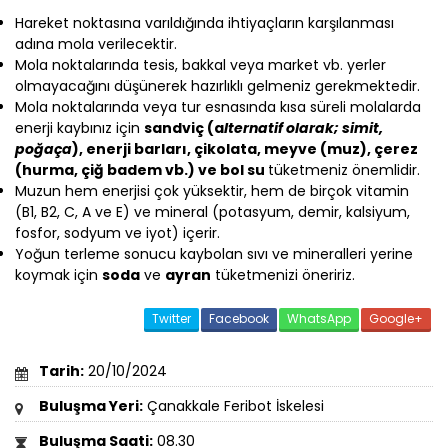
Hareket noktasına varıldığında ihtiyaçların karşılanması
adına mola verilecektir.
Mola noktalarında tesis, bakkal veya market vb. yerler
olmayacağını düşünerek hazırlıklı gelmeniz gerekmektedir.
Mola noktalarında veya tur esnasında kısa süreli molalarda
enerji kaybınız için
sandviç (a
lternatif olarak; simit,
poğaça
), enerji barları, çikolata, meyve (muz), çerez
(hurma, çiğ badem vb.) ve bol su
tüketmeniz önemlidir.
Muzun hem enerjisi çok yüksektir, hem de birçok vitamin
(B1, B2, C, A ve E) ve mineral (potasyum, demir, kalsiyum,
fosfor, sodyum ve iyot) içerir.
Yoğun terleme sonucu kaybolan sıvı ve mineralleri yerine
koymak için
soda
ve
ayran
tüketmenizi öneririz.
Twitter
Facebook
WhatsApp
Google+
Tarih:
20/10/2024
Buluşma Yeri:
Çanakkale Feribot İskelesi
Buluşma Saati:
08.30