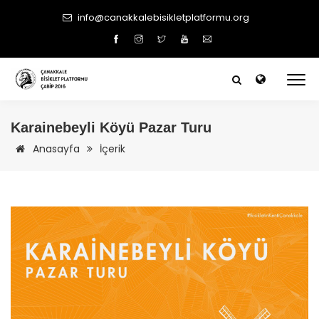
info@canakkalebisikletplatformu.org
Karainebeyli Köyü Pazar Turu
Anasayfa
İçerik