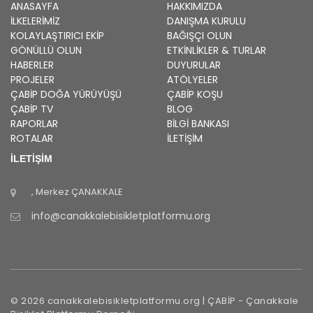
ANASAYFA
HAKKIMIZDA
İLKELERIMIZ
DANIŞMA KURULU
KOLAYLAŞTIRICI EKIP
BAĞIŞÇI OLUN
GÖNÜLLÜ OLUN
ETKINLIKLER & TURLAR
HABERLER
DUYURULAR
PROJELER
ATÖLYELER
ÇABİP
DOĞA YÜRÜYÜŞÜ
ÇABİP
KOŞU
ÇABİP
TV
BLOG
RAPORLAR
BILGI BANKASI
ROTALAR
İLETİŞİM
İLETİŞİM
, Merkez
ÇANAKKALE
info@canakkalebisikletplatformu.org
©
2026
canakkalebisikletplatformu.org |
ÇABİP
-
Çanakkale