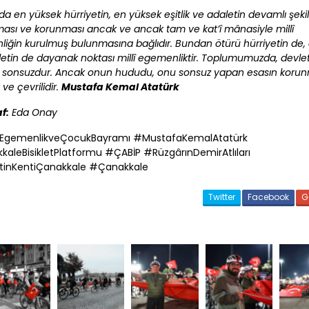
a en yüksek hürriyetin, en yüksek eşitlik ve adaletin devamlı şeki
ası ve korunması ancak ve ancak tam ve kat’î mânasiyle millî
iğin kurulmuş bulunmasına bağlıdır. Bundan ötürü hürriyetin de, e
letin de dayanak noktası millî egemenliktir. Toplumumuzda, devle
t sonsuzdur. Ancak onun hududu, onu sonsuz yapan esasın korun
ve çevrilidir.
Mustafa Kemal Atatürk
f:
Eda Onay
lEgemenlikveÇocukBayramı #MustafaKemalAtatürk
kkale
BisikletPlatformu #
ÇABİP
#RüzgârınDemirAtlıları
tinKenti
Çanakkale
#
Çanakkale
Twitter
Facebook
G