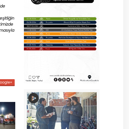
lde
şitliğin
timizde
masıyla
oogle+