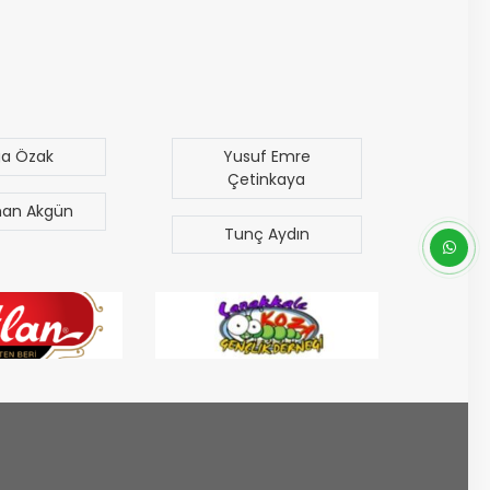
ga Özak
Yusuf Emre
M
Çetinkaya
an Akgün
Era
Tunç Aydın