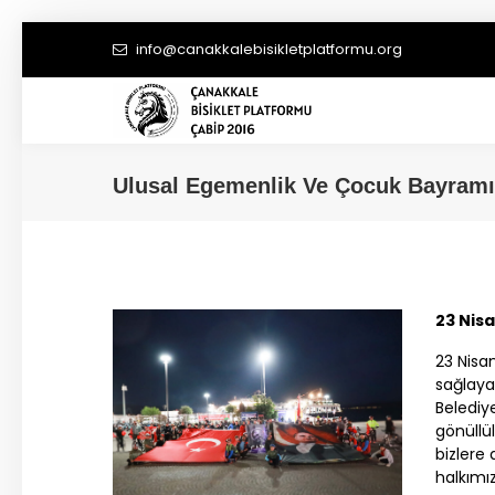
info@canakkalebisikletplatformu.org
Ulusal Egemenlik Ve Çocuk Bayramı B
23 Nis
23 Nisa
sağlay
Belediy
gönüllü
bizlere
halkımı