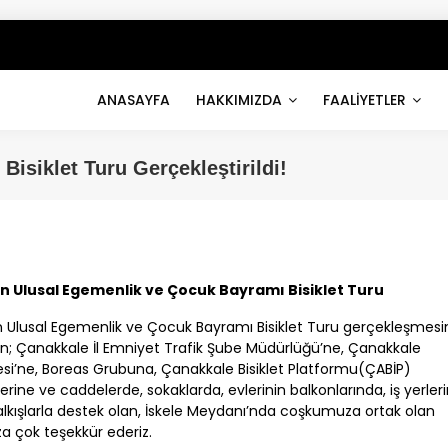
ANASAYFA
HAKKIMIZDA
FAALİYETLER
isiklet Turu Gerçekleştirildi!
an Ulusal Egemenlik ve Çocuk Bayramı Bisiklet Turu
n Ulusal Egemenlik ve Çocuk Bayramı Bisiklet Turu gerçekleşmesi
an;
Çanakkale
İl Emniyet Trafik Şube Müdürlüğü’ne,
Çanakkale
esi’ne, Boreas Grubuna,
Çanakkale
Bisiklet Platformu(
ÇABİP
)
lerine ve caddelerde, sokaklarda, evlerinin balkonlarında, iş yerle
 alkışlarla destek olan, İskele Meydanı’nda coşkumuza ortak olan
za çok teşekkür ederiz.