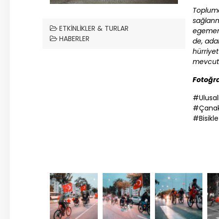
Toplumd
sağlanm
ETKINLIKLER & TURLAR
egemenl
HABERLER
de, ada
hürriye
mevcut 
Fotoğra
#Ulusa
#
Çana
#Bisikle