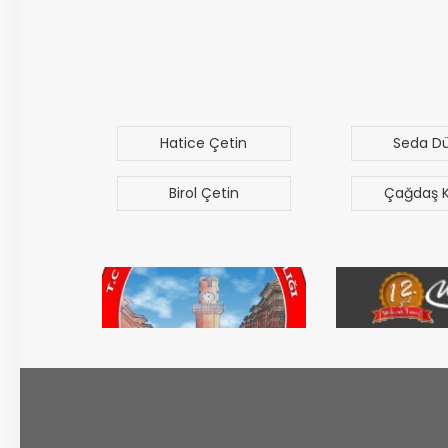
uz
Hatice Çetin
Seda D
Birol Çetin
Çağdaş 