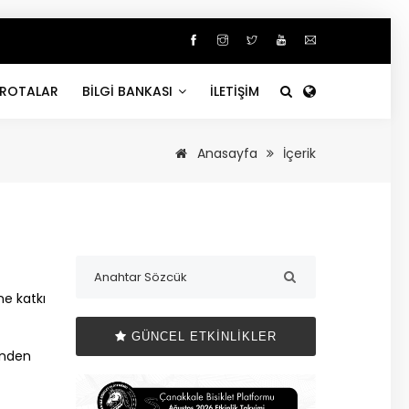
ROTALAR
BİLGİ BANKASI
İLETİŞİM
Anasayfa
İçerik
ne katkı
GÜNCEL ETKINLIKLER
rinden