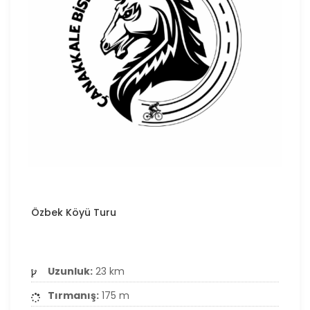
Özbek Köyü Turu
Uzunluk:
23 km
Tırmanış:
175 m