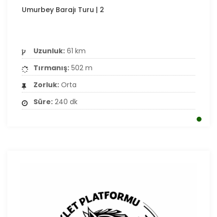
Umurbey Barajı Turu | 2
Uzunluk:
61 km
Tırmanış:
502 m
Zorluk:
Orta
Süre:
240 dk