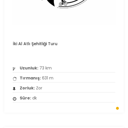
İki Al Atlı Şehitliği Turu
Uzunluk:
73 km
Tırmanış:
631 m
Zorluk:
Zor
Süre:
dk