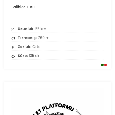
Salihler Turu
Uzunluk:
55 km
Tırmanış:
769 m
Zorluk:
Orta
Süre:
135 dk