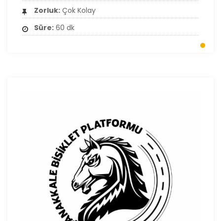
Zorluk:
Çok Kolay
Süre:
60 dk