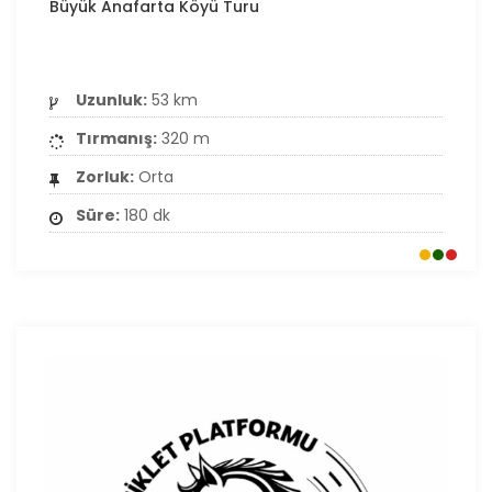
Büyük Anafarta Köyü Turu
Uzunluk:
53 km
Tırmanış:
320 m
Zorluk:
Orta
Süre:
180 dk