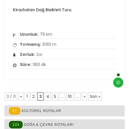
Kirazlıalan Dağ Bisikleti Turu
Uzunluk:
79 km
Tırmanış:
1093 m
Zorluk:
Zor
Süre:
360 dk
3 / 11
«
1
2
3
4
5
...
10
...
»
Son »
97
KÜLTÜREL ROTALAR
133
DOĞA & ÇEVRE ROTALARI