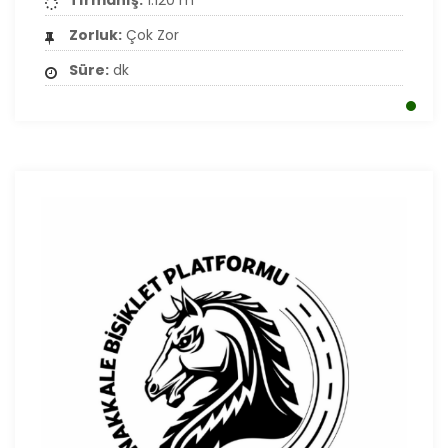
Tırmanış:
1.120 m
Zorluk:
Çok Zor
Süre:
dk