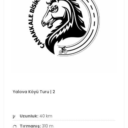
Yalova Köyü Turu | 2
Uzunluk:
40 km
Tırmanış:
310 m