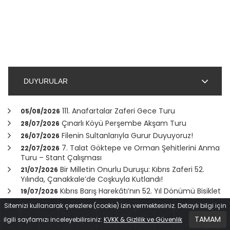
DUYURULAR
111. Anafartalar Zaferi Gece Turu
05/08/2026
Çınarlı Köyü Perşembe Akşam Turu
28/07/2026
Filenin Sultanlarıyla Gurur Duyuyoruz!
26/07/2026
7. Talat Göktepe ve Orman Şehitlerini Anma
22/07/2026
Turu – Stant Çalışması
Bir Milletin Onurlu Duruşu: Kıbrıs Zaferi 52.
21/07/2026
Yılında,
Çanakkale
’de Coşkuyla Kutlandı!
Kıbrıs Barış Harekâtı’nın 52. Yıl Dönümü Bisiklet
19/07/2026
Turu
Sitemizi kullanarak çerezlere (cookie) izin vermektesiniz. Detaylı bilgi için
TAMAM
ilgili sayfamızı inceleyebilirsiniz:
KVKK & Gizlilik ve Güvenlik
TÜM DUYURULAR