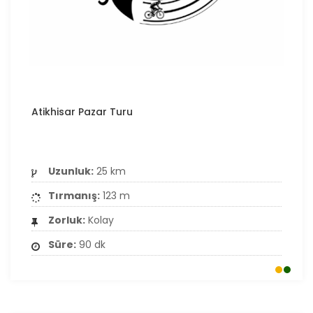
Atikhisar Pazar Turu
Uzunluk:
25 km
Tırmanış:
123 m
Zorluk:
Kolay
Süre:
90 dk