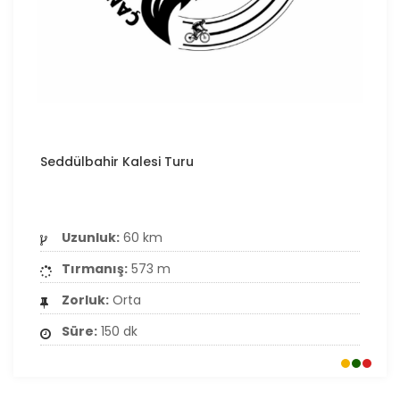
Seddülbahir Kalesi Turu
Uzunluk:
60 km
Tırmanış:
573 m
Zorluk:
Orta
Süre:
150 dk