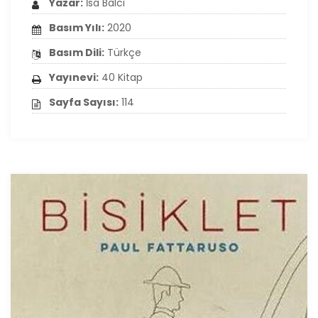
Yazar:
İsa Balcı
Basım Yılı:
2020
Basım Dili:
Türkçe
Yayınevi:
40 Kitap
Sayfa Sayısı:
114