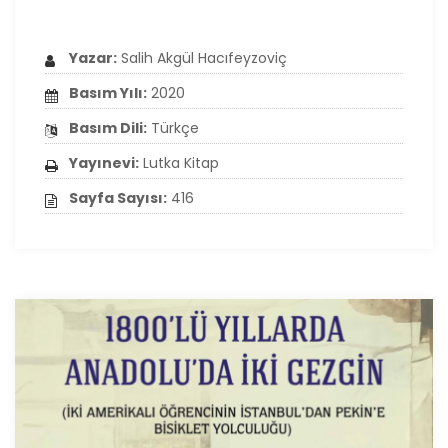
Yazar:
Salih Akgül Hacıfeyzoviç
Basım Yılı:
2020
Basım Dili:
Türkçe
Yayınevi:
Lutka Kitap
Sayfa Sayısı:
416