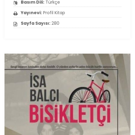
Basım Dili:
Türkçe
Yayınevi:
Profil Kitap
Sayfa Sayısı:
280