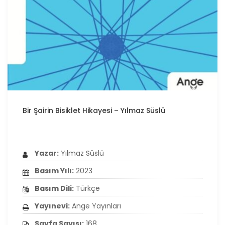
Bir Şairin Bisiklet Hikayesi – Yılmaz Süslü
Yazar:
Yılmaz Süslü
Basım Yılı:
2023
Basım Dili:
Türkçe
Yayınevi:
Ange Yayınları
Sayfa Sayısı:
168