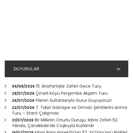
DUYURULAR
111. Anafartalar Zaferi Gece Turu
05/08/2026
Çınarlı Köyü Perşembe Akşam Turu
28/07/2026
Filenin Sultanlarıyla Gurur Duyuyoruz!
26/07/2026
7. Talat Göktepe ve Orman Şehitlerini Anma
22/07/2026
Turu – Stant Çalışması
Bir Milletin Onurlu Duruşu: Kıbrıs Zaferi 52.
21/07/2026
Yılında,
Çanakkale
’de Coşkuyla Kutlandı!
Kıbrıs Barış Harekâtı’nın 52. Yıl Dönümü Bisiklet
19/07/2026