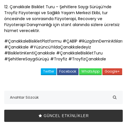
12.
Çanakkale
Bisiklet Turu – Şehitlere Saygı Sürüşü’nde
Troyfiz Fizyoterapi ve Sağlıklı Yaşam Merkezi Ekibi, tur
öncesinde ve sonrasında Fizyoterapi, Recovery ve
Fizyoterapi Danışmanlığı için stant alanında sizlere ücretsiz
hizmet verecektir.
#
Çanakkale
BisikletPlatformu #
ÇABİP
#RüzgârınDemirAtlıları
#
Çanakkale
#YüzüncüYılda
Çanakkale
deyiz
#BisikletinKenti
Çanakkale
#
Çanakkale
BisikletTuru
#ŞehitlereSaygıSürüşü #Troyfiz #Troyfiz
Çanakkale
Twitter
Facebook
WhatsApp
Google+
GÜNCEL ETKINLIKLER