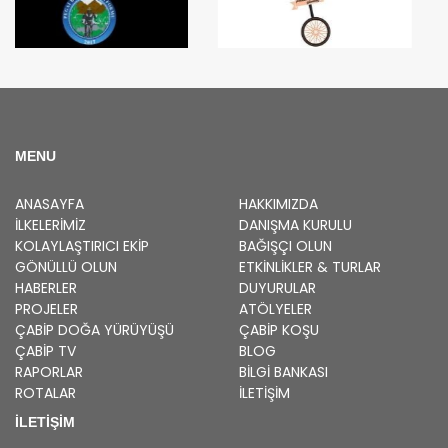
MENU
ANASAYFA
HAKKIMIZDA
İLKELERIMIZ
DANIŞMA KURULU
KOLAYLAŞTIRICI EKIP
BAĞIŞÇI OLUN
GÖNÜLLÜ OLUN
ETKINLIKLER & TURLAR
HABERLER
DUYURULAR
PROJELER
ATÖLYELER
ÇABİP
DOĞA YÜRÜYÜŞÜ
ÇABİP
KOŞU
ÇABİP
TV
BLOG
RAPORLAR
BILGI BANKASI
ROTALAR
İLETİŞİM
İLETİŞİM