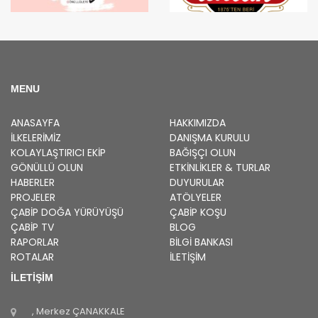
MENU
ANASAYFA
HAKKIMIZDA
İLKELERIMIZ
DANIŞMA KURULU
KOLAYLAŞTIRICI EKIP
BAĞIŞÇI OLUN
GÖNÜLLÜ OLUN
ETKINLIKLER & TURLAR
HABERLER
DUYURULAR
PROJELER
ATÖLYELER
ÇABİP
DOĞA YÜRÜYÜŞÜ
ÇABİP
KOŞU
ÇABİP
TV
BLOG
RAPORLAR
BILGI BANKASI
ROTALAR
İLETİŞİM
İLETİŞİM
, Merkez
ÇANAKKALE