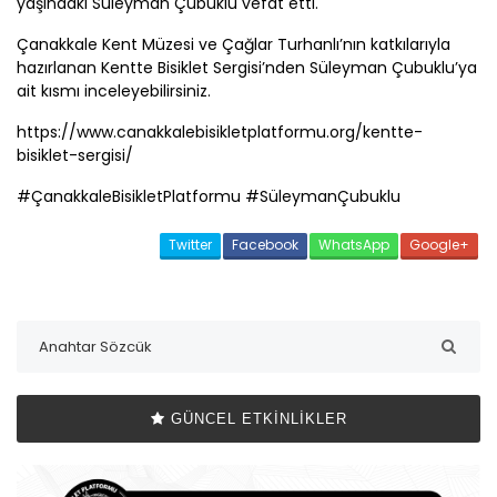
yaşındaki Süleyman Çubuklu vefat etti.
Çanakkale
Kent Müzesi ve Çağlar Turhanlı’nın katkılarıyla
hazırlanan Kentte Bisiklet Sergisi’nden Süleyman Çubuklu’ya
ait kısmı inceleyebilirsiniz.
https://www.canakkalebisikletplatformu.org/kentte-
bisiklet-sergisi/
#
Çanakkale
BisikletPlatformu #SüleymanÇubuklu
Twitter
Facebook
WhatsApp
Google+
GÜNCEL ETKINLIKLER