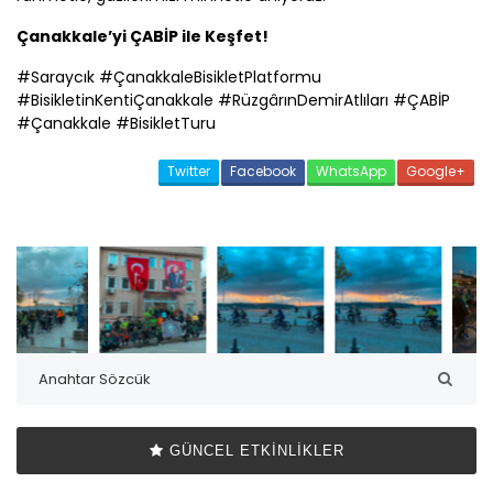
Çanakkale
’yi
ÇABİP
ile Keşfet!
#Saraycık #
Çanakkale
BisikletPlatformu
#BisikletinKenti
Çanakkale
#RüzgârınDemirAtlıları #
ÇABİP
#
Çanakkale
#BisikletTuru
Twitter
Facebook
WhatsApp
Google+
GÜNCEL ETKINLIKLER