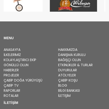
MENU
ANASAYFA
HAKKIMIZDA
İLKELERIMIZ
DANIŞMA KURULU
KOLAYLAŞTIRICI EKIP
BAĞIŞÇI OLUN
GÖNÜLLÜ OLUN
ETKINLIKLER & TURLAR
HABERLER
DUYURULAR
PROJELER
ATÖLYELER
ÇABİP
DOĞA YÜRÜYÜŞÜ
ÇABİP
KOŞU
ÇABİP
TV
BLOG
RAPORLAR
BILGI BANKASI
ROTALAR
İLETİŞİM
İLETİŞİM