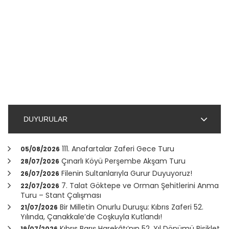
DUYURULAR
111. Anafartalar Zaferi Gece Turu
05/08/2026
Çınarlı Köyü Perşembe Akşam Turu
28/07/2026
Filenin Sultanlarıyla Gurur Duyuyoruz!
26/07/2026
7. Talat Göktepe ve Orman Şehitlerini Anma
22/07/2026
Turu – Stant Çalışması
Bir Milletin Onurlu Duruşu: Kıbrıs Zaferi 52.
21/07/2026
Yılında,
Çanakkale
’de Coşkuyla Kutlandı!
Kıbrıs Barış Harekâtı’nın 52. Yıl Dönümü Bisiklet
19/07/2026