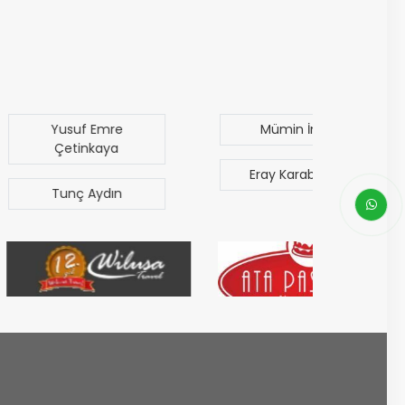
uf Emre
Mümin İmer
inkaya
Eray Karabacak
De
ç Aydın