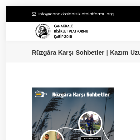
info@canakkalebisikletplatformu.org
Rüzgâra Karşı Sohbetler | Kazım Uz