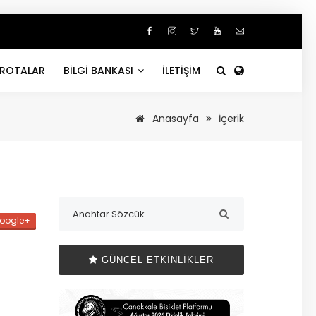
ROTALAR
BİLGİ BANKASI
İLETİŞİM
Anasayfa
İçerik
oogle+
GÜNCEL ETKINLIKLER