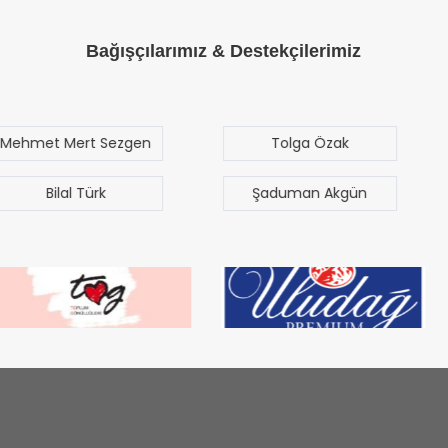
Bağışçılarımız & Destekçilerimiz
t Sezgen
Tolga Özak
Yus
Çet
Türk
Şaduman Akgün
Tun