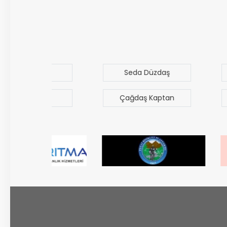
in
Seda Düzdaş
Mehmet Mer
n
Çağdaş Kaptan
Bilal 