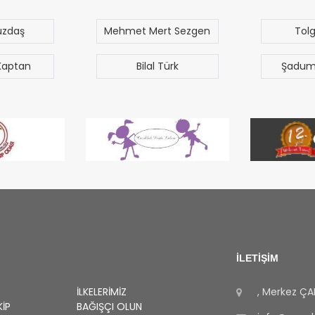
üzdaş
Mehmet Mert Sezgen
Tol
Kaptan
Bilal Türk
Şadum
İLETİŞİM
İLKELERIMIZ
, Merkez
ÇA
KIP
BAĞIŞÇI OLUN