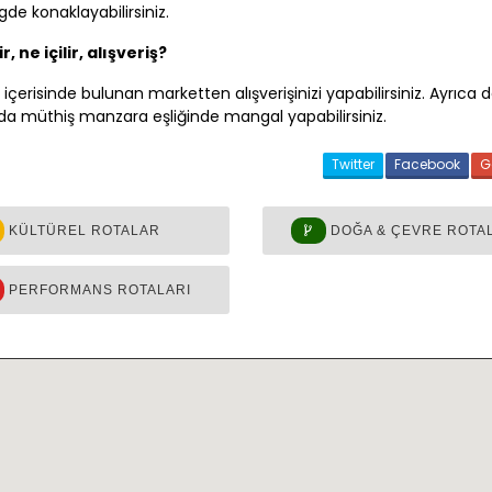
de konaklayabilirsiniz.
, ne içilir, alışveriş?
içerisinde bulunan marketten alışverişinizi yapabilirsiniz. Ayrıca 
da müthiş manzara eşliğinde mangal yapabilirsiniz.
Twitter
Facebook
G
KÜLTÜREL ROTALAR
DOĞA & ÇEVRE ROTA
PERFORMANS ROTALARI