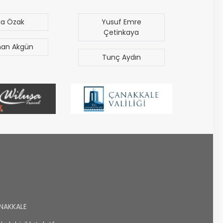
ga Özak
Yusuf Emre
M
Çetinkaya
an Akgün
Era
Tunç Aydın
NAKKALE