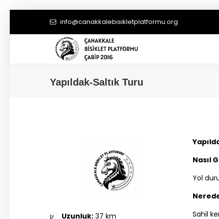
info@canakkalebisikletplatformu.org
Yapıldak-Saltık Turu
Yapılda
Nasıl G
Yol dur
Nerede
Sahil k
Uzunluk:
37 km