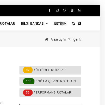
ROTALAR
BİLGİ BANKASI
İLETİŞİM
Anasayfa
İçerik
97
KÜLTÜREL ROTALAR
133
DOĞA & ÇEVRE ROTALARI
52
PERFORMANS ROTALARI
an