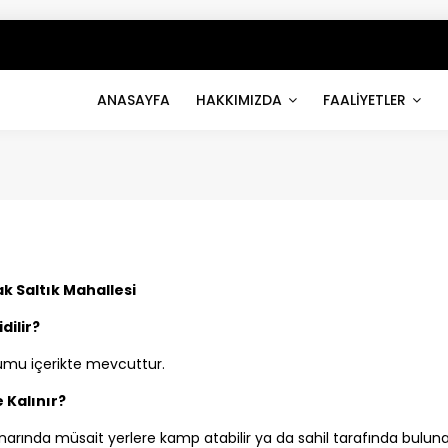
ANASAYFA
HAKKIMIZDA
FAALİYETLER
k Saltık Mahallesi
idilir?
umu içerikte mevcuttur.
 Kalınır?
enarında müsait yerlere kamp atabilir ya da sahil tarafında bulun