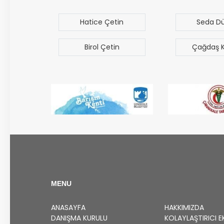
uz
Hatice Çetin
Seda D
Birol Çetin
Çağdaş 
MENU
ANASAYFA
HAKKIMIZDA
DANIŞMA KURULU
KOLAYLAŞTIRICI E