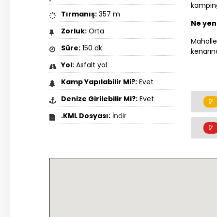
kamping
Tırmanış:
357 m
Ne yenir
Zorluk:
Orta
Mahalle 
Süre:
150 dk
kenarın
Yol:
Asfalt yol
Kamp Yapılabilir Mi?:
Evet
Denize Girilebilir Mi?:
Evet
.KML Dosyası:
İndir