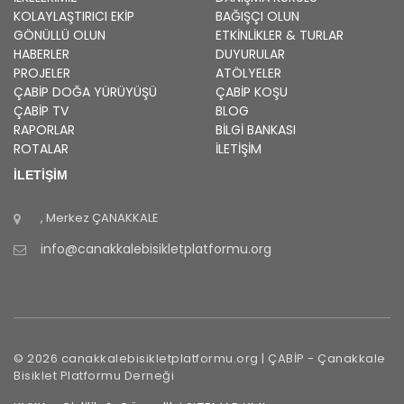
KOLAYLAŞTIRICI EKIP
BAĞIŞÇI OLUN
GÖNÜLLÜ OLUN
ETKINLIKLER & TURLAR
HABERLER
DUYURULAR
PROJELER
ATÖLYELER
ÇABİP
DOĞA YÜRÜYÜŞÜ
ÇABİP
KOŞU
ÇABİP
TV
BLOG
RAPORLAR
BILGI BANKASI
ROTALAR
İLETİŞİM
İLETİŞİM
, Merkez
ÇANAKKALE
info@canakkalebisikletplatformu.org
©
2026
canakkalebisikletplatformu.org |
ÇABİP
-
Çanakkale
Bisiklet Platformu Derneği