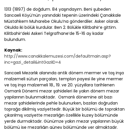
1313 (1897) de doğdum. 84 yaşındayım. Beni şubeden
Sarıcaeli Köyü’nün yanındaki tepenin üzerindeki
Çanakkale
Müstahkem Muharebe Okulu’na gönderdiler. Asker olarak.
Okulda iki bölük kurdular. Ben 2. Bölükle Kilitbahir’e gittim.
Kilitbahir’deki Askeri Telgrafhane’de 15-16 ay kadar
bulundum.
Kaynak:
http://www.canakkalemuzesi.com/defaultmain.asp?
inc=gazi_detail&intGaziID=4
Sarıcaeli Mezarlık alanında antik dönem mermer ve taş inşa
malzemeli sütun parçaları, templon payesi ile yine mermer
ve taş inşa malzemeli 18., 19. ve 20. yüzyıllara tarihlenen
Osmanlı Dönemi mezar şahideleri ile yakın dönem mezar
yapılarının bulunmaktadır. Osmanlı dönemine ait bazı
mezar şahidelerinde pehle bulunurken, bazıları doğrudan
toprağa dikilmiş vaziyettedir. Büyük bir bölümü de topraktan
çıkarılmış vaziyette mezarlığın özellikle kuzey bölümünde
yerde durmaktadır. Günümze yakın mezar yapılarının büyük
bölümü ise mezarlığın güney bölümünde yer almaktadır.