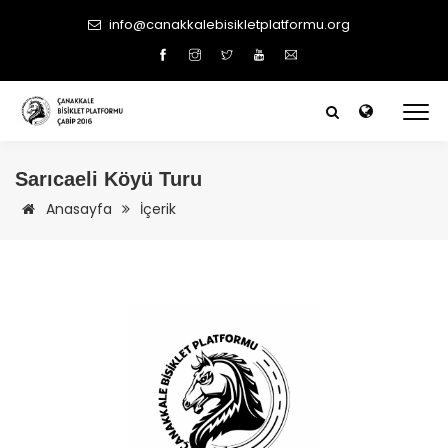
info@canakkalebisikletplatformu.org
Sarıcaeli Köyü Turu
Anasayfa
İçerik