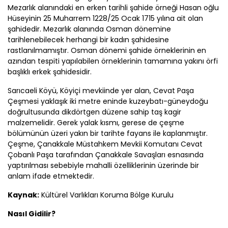
Mezarlık alanındaki en erken tarihli şahide örneği Hasan oğlu
Hüseyinin 25 Muharrem 1228/25 Ocak 1715 yılına ait olan
şahidedir. Mezarlık alanında Osman dönemine
tarihlenebilecek herhangi bir kadın şahidesine
rastlanılmamıştır. Osman dönemi şahide örneklerinin en
azından tespiti yapılabilen örneklerinin tamamına yakını örfi
başlıklı erkek şahidesidir.
Sarıcaeli Köyü, Köyiçi mevkiinde yer alan, Cevat Paşa
Çeşmesi yaklaşık iki metre eninde kuzeybatı-güneydoğu
doğrultusunda dikdörtgen düzene sahip taş kagir
malzemelidir. Gerek yalak kısmı, gerese de çeşme
bölümünün üzeri yakın bir tarihte fayans ile kaplanmıştır.
Çeşme,
Çanakkale
Müstahkem Mevkii Komutanı Cevat
Çobanlı Paşa tarafından
Çanakkale
Savaşları esnasında
yaptırılması sebebiyle mahalli özelliklerinin üzerinde bir
anlam ifade etmektedir.
Kaynak:
Kültürel Varlıkları Koruma Bölge Kurulu
Nasıl Gidilir?