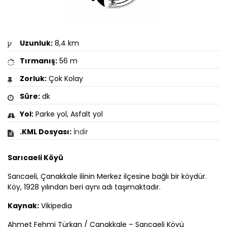
Uzunluk:
8,4 km
Tırmanış:
56 m
Zorluk:
Çok Kolay
Süre:
dk
Yol:
Parke yol, Asfalt yol
.KML Dosyası:
İndir
Sarıcaeli Köyü
Sarıcaeli,
Çanakkale
ilinin Merkez ilçesine bağlı bir köydür.
Köy, 1928 yılından beri aynı adı taşımaktadır.
Kaynak:
Vikipedia
Ahmet Fehmi Türkan /
Çanakkale
– Sarıcaeli Köyü