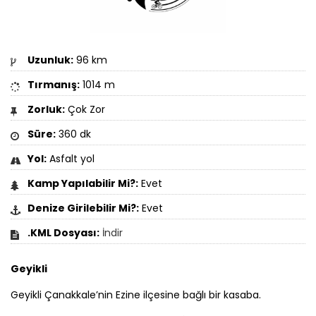
Uzunluk:
96 km
Tırmanış:
1014 m
Zorluk:
Çok Zor
Süre:
360 dk
Yol:
Asfalt yol
Kamp Yapılabilir Mi?:
Evet
Denize Girilebilir Mi?:
Evet
.KML Dosyası:
İndir
Geyikli
Geyikli
Çanakkale
’nin Ezine ilçesine bağlı bir kasaba.