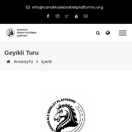
info@canakkalebisikletplatformu.org
Geyikli Turu
Anasayfa
İçerik