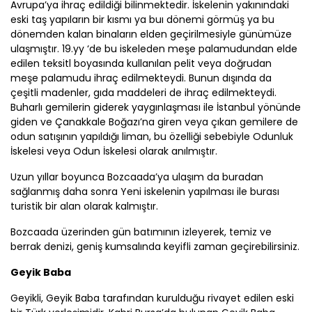
Avrupa’ya ihraç edildiği bilinmektedir. İskelenin yakınındaki
eski taş yapıların bir kısmı ya buı dönemi görmüş ya bu
dönemden kalan binaların elden geçirilmesiyle günümüze
ulaşmıştır. 19.yy ‘de bu iskeleden meşe palamudundan elde
edilen teksitl boyasında kullanılan pelit veya doğrudan
meşe palamudu ihraç edilmekteydi. Bunun dışında da
çeşitli madenler, gıda maddeleri de ihraç edilmekteydi.
Buharlı gemilerin giderek yaygınlaşması ile İstanbul yönünde
giden ve
Çanakkale
Boğazı’na giren veya çıkan gemilere de
odun satışının yapıldığı liman, bu özelliği sebebiyle Odunluk
İskelesi veya Odun İskelesi olarak anılmıştır.
Uzun yıllar boyunca Bozcaada’ya ulaşım da buradan
sağlanmış daha sonra Yeni iskelenin yapılması ile burası
turistik bir alan olarak kalmıştır.
Bozcaada üzerinden gün batımının izleyerek, temiz ve
berrak denizi, geniş kumsalında keyifli zaman geçirebilirsiniz.
Geyik Baba
Geyikli, Geyik Baba tarafından kurulduğu rivayet edilen eski