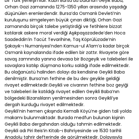
bir Türk yerleşimidir. Kabri Bursa’da bulunan Geyik Baba,
Orhan Gazi zamanında 1275-1350 yılları arasında yaşadığı
düşünülen erenlerdendir. Bursa’da Osmanlı Devleti’nin
kuruluşunu simgeleyen büyük çınarı diktiği, Orhan Gazi
zamanında birçok talebe yetiştirdiği ve fetihlere bizzat
katılarak askere moral verdiği Aşıkpaşazadede’den Hoca
Saadeddin’in Tacüt Tevarihine, Taş Köprülüzade’nin
Şakayık-ı Numaniyesi’nden Kamus-ul A’lam’a kadar birçok
Osmanlı kaynalarında ifade edilen bir zattır. Rivayete göre
savaş zamnında yanına devasa bir Bozgeyik ve talebeleri ile
savaşlara katılıp düşmana korku saldığı ifade edilmektedir.
Bu olağanüstü halinden dolayı da kendisine Geyikli Baba
denilmiştir. Bursa’nın fethine de bu dev geyikle geldiği
rivayet edilmektedir.Geyikli ve civarının fethine boz geyiği
ve talebeleri ile katıldığı rivayet edilen Geyikli Baba’nın
bölgedeki Bizanslıların yenilmesinden sonra Geyikli’ye
dergah kurduğu rivayet edilmektedir.
Geyikli’nin hemen çıkışında Kemallı Köyü’ne giden tali yolda
makamı bulunmaktadır. Burada medfun bulunan kişinin
Geyikli Baba dergahından olduğu tahmin edilmektedir.
Geyikli adı Piri Reis’in Kitab-ı Bahriyesinde ve 1530 tarihli
Anadolu tahrir defterinde de görülmektedir. Dolayısıyla