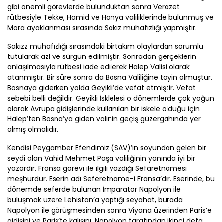
gibi önemli görevlerde bulunduktan sonra Verazet
rütbesiyle Tekke, Hamid ve Hanya valiliklerinde bulunmuş ve
Mora ayaklanması sırasında Sakız muhafızlığı yapmıştır.
Sakızz muhafızlığı sırasındaki birtakım olaylardan sorumlu
tutularak azl ve sürgün edilmiştir. Sonradan gerçeklerin
anlaşılmasıyla rütbesi iade edilerek Halep Valisi olarak
atanmıştır. Bir süre sonra da Bosna Valiliğine tayin olmuştur.
Bosnaya giderken yolda Geyikli’de vefat etmiştir. Vefat
sebebi belli değildir. Geyikli İsklelesi o dönemlerde çok yoğun
olarak Avrupa gidişlerinde kullanılan bir iskele olduğu için
Halep’ten Bosna’ya giden valinin geçiş güzergahında yer
almış olmalıdır.
Kendisi Peygamber Efendimiz (SAV)’in soyundan gelen bir
seydi olan Vahid Mehmet Paşa valiliğinin yanında iyi bir
yazardır. Fransa görevi ile ilgili yazdığı Sefaretnamesi
meşhurdur. Eserin adı Seferetname-i Fransa’dır. Eserinde, bu
dönemde seferde bulunan İmparator Napolyon ile
buluşmak üzere Lehistan’a yaptığı seyahat, burada
Napolyon ile görüşmesinden sonra Viyana üzerinden Paris’e
gidişini ve Paris’te kalışını, Napolyon tarafından ikinci defa