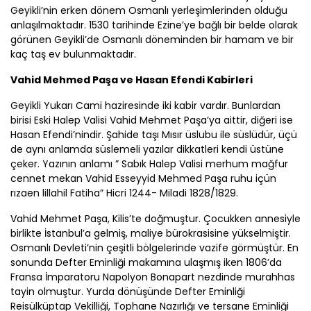
Geyikli’nin erken dönem Osmanlı yerleşimlerinden olduğu
anlaşılmaktadır. 1530 tarihinde Ezine’ye bağlı bir belde olarak
görünen Geyikli’de Osmanlı döneminden bir hamam ve bir
kaç taş ev bulunmaktadır.
Vahid Mehmed Paşa ve Hasan Efendi Kabirleri
Geyikli Yukarı Cami haziresinde iki kabir vardır. Bunlardan
birisi Eski Halep Valisi Vahid Mehmet Paşa’ya aittir, diğeri ise
Hasan Efendi’nindir. Şahide taşı Mısır üslubu ile süslüdür, üçü
de aynı anlamda süslemeli yazılar dikkatleri kendi üstüne
çeker. Yazının anlamı ” Sabık Halep Valisi merhum mağfur
cennet mekan Vahid Esseyyid Mehmed Paşa ruhu içün
rızaen lillahil Fatiha” Hicri 1244- Miladi 1828/1829.
Vahid Mehmet Paşa, Kilis’te doğmuştur. Çocukken annesiyle
birlikte İstanbul’a gelmiş, maliye bürokrasisine yükselmiştir.
Osmanlı Devleti’nin çeşitli bölgelerinde vazife görmüştür. En
sonunda Defter Eminliği makamına ulaşmış iken 1806’da
Fransa İmparatoru Napolyon Bonapart nezdinde murahhas
tayin olmuştur. Yurda dönüşünde Defter Eminliği
Reisülküptap Vekilliği, Tophane Nazırlığı ve tersane Eminliği