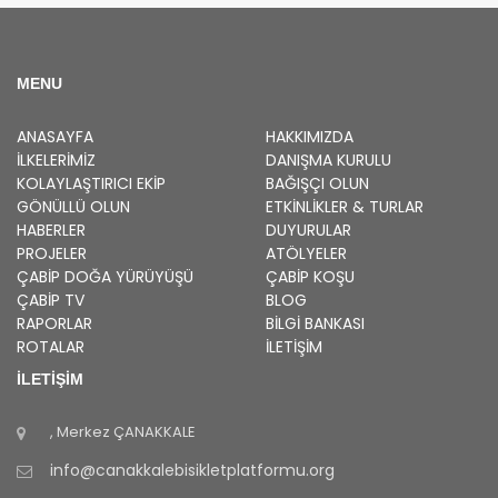
MENU
ANASAYFA
HAKKIMIZDA
İLKELERIMIZ
DANIŞMA KURULU
KOLAYLAŞTIRICI EKIP
BAĞIŞÇI OLUN
GÖNÜLLÜ OLUN
ETKINLIKLER & TURLAR
HABERLER
DUYURULAR
PROJELER
ATÖLYELER
ÇABİP
DOĞA YÜRÜYÜŞÜ
ÇABİP
KOŞU
ÇABİP
TV
BLOG
RAPORLAR
BILGI BANKASI
ROTALAR
İLETİŞİM
İLETİŞİM
, Merkez
ÇANAKKALE
info@canakkalebisikletplatformu.org