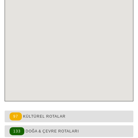
97
KÜLTÜREL ROTALAR
133
DOĞA & ÇEVRE ROTALARI