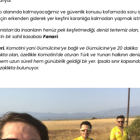
riydi.
p alanında kalmayacağımız ve güvenlik konusu kafamızda soru iş
için erkenden giderek yer keşfini karanlığa kalmadan yapmak isti
nistan’da insanların henüz pek keşfetmediği, denizi tertemiz olan,
rin bir sahil kasabası
Fanari
.
ri
, Komotini yani Gümülcine’ye bağlı ve Gümülcine’ye 20 dakika
ıkta olan, özellikle Komotini’de oturan Türk ve Yunan halkının deniz 
hem uzun süreli hem günübirlik geldiği bir yer. İpsala sınır kapısın
zaklıkta bulunuyor.