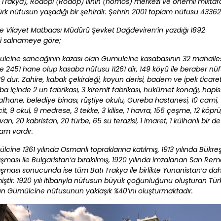
ı Trakya
), Rodopi (
Rodop
) ilinin (nomos) merkezi ve önemli mikta
ürk
nüfusun yaşadığı bir şehirdir. Şehrin 2001 toplam nüfusu 43362’
e Vilayet
Matbaası Müdürü
Şevket Dağdeviren
‘in yazdığı 1892
li
salnameye
göre;
lcine sancağının kazası olan Gümülcine kasabasının 32 mahalle
de 2451 hane olup kasaba nüfusu 11261 dir, 149 köyü ile beraber nü
 dur. Zahire, kabak çekirdeği, koyun derisi, badem ve ipek ticareti 
ba içinde 2 un fabrikası, 3 kiremit fabrikası, hükûmet konağı, hapi
afhane, belediye binası, rüştiye okulu, Gureba hastanesi, 10 cami, 
t, 9 okul, 9 medrese, 3 tekke, 3 kilise, 1 havra, 156 çeşme, 12 köprü
van, 20 kabristan, 20 türbe, 65 su terazisi, 1 imaret, 1 külhanlı bir de
m vardır.
lcine 1361 yılında
Osmanlı
topraklarına katılmış, 1913 yılında
Bükre
aşması
ile
Bulgaristan
‘a bırakılmış, 1920 yılında imzalanan San Re
aşması sonucunda ise tüm
Batı Trakya
ile birlikte
Yunanistan
‘a dah
miştir. 1920 yılı itibarıyla nüfusun büyük çoğunluğunu oluşturan
Tür
n Gümülcine nüfusunun yaklaşık %40’ını oluşturmaktadır.