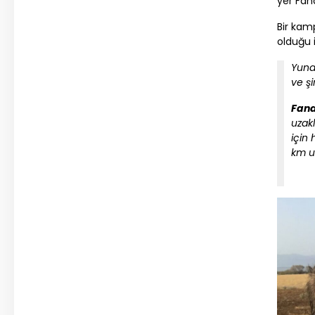
yer Fana
Bir kam
olduğu 
Yuna
ve şi
Fana
uzakl
için 
km u