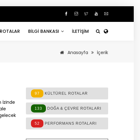
ROTALAR
BİLGİ BANKASI
İLETİŞİM
Anasayfa
İçerik
97
KÜLTÜREL ROTALAR
n İzinde
ale
133
DOĞA & ÇEVRE ROTALARI
gelecek
n
52
PERFORMANS ROTALARI