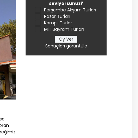
seviyorsunuz?
Perşembe Akşam Turları
Pazar Turları
Kamplı Turlar
Milli Bayram Turları
Sonuçları görüntüle
ısa
toran
ceğimiz