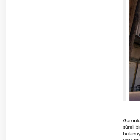
Gümülci
süreli 
bulunuy