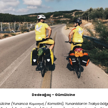
Dedeağaç – Gümülcine
lcine (
Yunanca
: Κομοτηνή / Komotini
),
Yunanistan
‘ın
Trakya
bölg