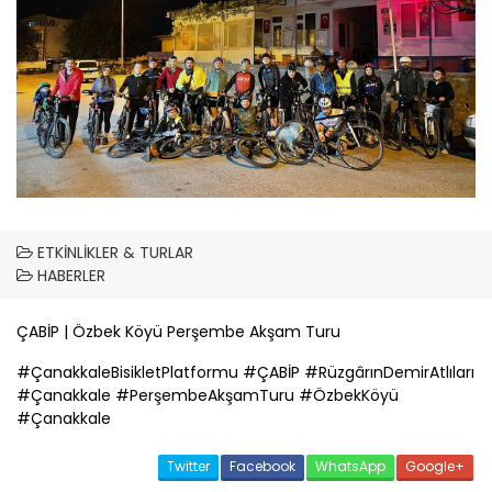
ETKINLIKLER & TURLAR
HABERLER
ÇABİP
| Özbek Köyü Perşembe Akşam Turu
#
Çanakkale
BisikletPlatformu #
ÇABİP
#RüzgârınDemirAtlıları
#
Çanakkale
#PerşembeAkşamTuru #ÖzbekKöyü
#
Çanakkale
Twitter
Facebook
WhatsApp
Google+