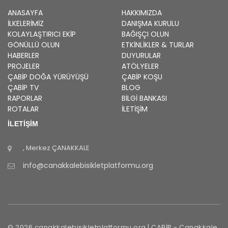
ANASAYFA
HAKKIMIZDA
İLKELERIMIZ
DANIŞMA KURULU
KOLAYLAŞTIRICI EKIP
BAĞIŞÇI OLUN
GÖNÜLLÜ OLUN
ETKINLIKLER & TURLAR
HABERLER
DUYURULAR
PROJELER
ATÖLYELER
ÇABİP
DOĞA YÜRÜYÜŞÜ
ÇABİP
KOŞU
ÇABİP
TV
BLOG
RAPORLAR
BILGI BANKASI
ROTALAR
İLETİŞİM
İLETİŞİM
, Merkez
ÇANAKKALE
info@canakkalebisikletplatformu.org
©
2026
canakkalebisikletplatformu.org |
ÇABİP
-
Çanakkale