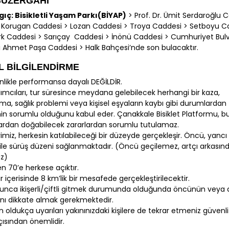
GÜZERGÂHI
ıç: Bisikletli Yaşam Parkı(BİYAP)
> Prof. Dr. Ümit Serdaroğlu 
 Korugan Caddesi > Lozan Caddesi > Troya Caddesi > Setboyu C
rk Caddesi > Sarıçay Caddesi > İnönü Caddesi > Cumhuriyet Bulv
li Ahmet Paşa Caddesi > Halk Bahçesi’nde son bulacaktır.
L BİLGİLENDİRME
inlikle performansa dayalı DEĞİLDİR.
ılımcıları, tur süresince meydana gelebilecek herhangi bir kaza,
ma, sağlık problemi veya kişisel eşyaların kaybı gibi durumlardan
nin sorumlu olduğunu kabul eder. Çanakkale Bisiklet Platformu, bu
rdan doğabilecek zararlardan sorumlu tutulamaz.
rimiz, herkesin katılabileceği bir düzeyde gerçekleşir. Öncü, yancı
r ile sürüş düzeni sağlanmaktadır. (Öncü geçilemez, artçı arkasın
az)
en 70’e herkese açıktır.
r içerisinde 8 km’lik bir mesafede gerçekleştirilecektir.
unca ikişerli/çiftli gitmek durumunda olduğunda öncünün veya a
rını dikkate almak gerekmektedir.
oldukça uyarıları yakınınızdaki kişilere de tekrar etmeniz güvenli
çısından önemlidir.