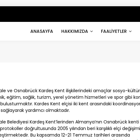
ANASAYFA
HAKKIMIZDA
FAALİYETLER
ale
ve Osnabrück Kardeş Kent ilişkilerindeki amaçlar sosyo-kültür
k, eğitim, sağlık, turizm, yerel yönetim hizmetleri ve spor gibi ko
i bulusturmaktır. Kardes Kent elçisi iki kent arasındaki koordinasy
mi sağlayarak yardımcı olmaktadır.
ale
Belediyesi Kardeş Kent’lerinden Almanya’nın Osnabrück kenti 
protokoller doğrultusunda 2005 yılından beri karşılıklı elçi değişim
eştirmektedir. Bu kapsamda 12-21 Temmuz tarihleri arasında