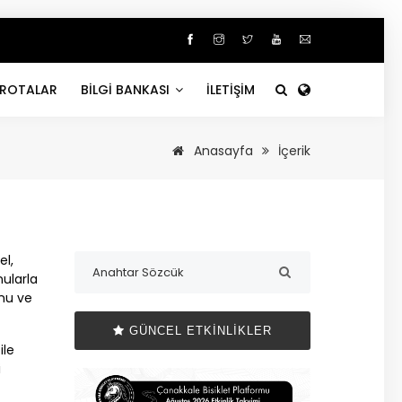
ROTALAR
BİLGİ BANKASI
İLETİŞİM
Anasayfa
İçerik
el,
nularla
onu ve
GÜNCEL ETKINLIKLER
ile
i