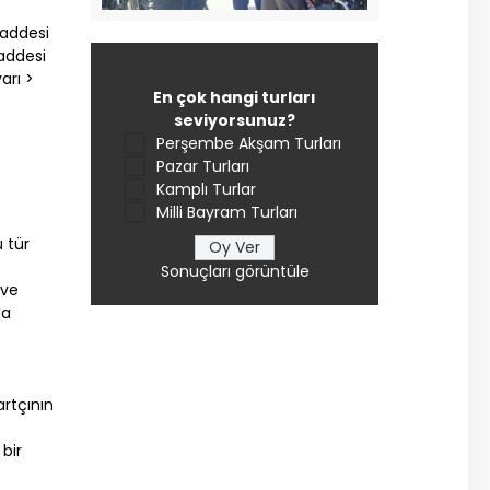
Caddesi
addesi
arı >
En çok hangi turları
seviyorsunuz?
Perşembe Akşam Turları
Pazar Turları
Kamplı Turlar
Milli Bayram Turları
 tür
Sonuçları görüntüle
 ve
da
rtçının
 bir