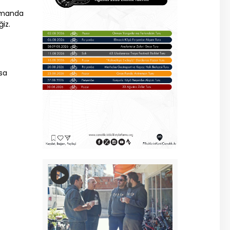
zamanda
ğiz.
nsa