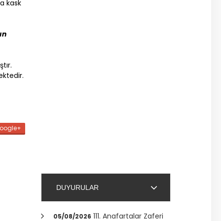
da kask
ın
tır.
ktedir.
oogle+
DUYURULAR
111. Anafartalar Zaferi
05/08/2026