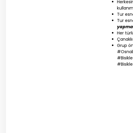
Herkesin
kullanım
Tur esna
Tur esn
yapmak
Her türl
Çanakkal
Grup ön
#Osnab
#Bisikle
#Bisikl