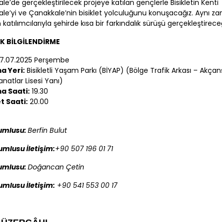
ale
’de gerçekleştirilecek projeye katılan gençlerle Bisikletin Kenti
ale
’yi ve
Çanakkale
’nin bisiklet yolculuğunu konuşacağız. Aynı 
 katılımcılarıyla şehirde kısa bir farkındalık sürüşü gerçekleştirece
İK BİLGİLENDİRME
7.07.2025 Perşembe
a Yeri:
Bisikletli Yaşam Parkı (BİYAP) (Bölge Trafik Arkası – Akça
anatlar Lisesi Yanı)
a Saati:
19.30
t Saati:
20.00
rumlusu:
Berfin Bulut
umlusu İletişim:
+90 507 196 01 71
rumlusu:
Doğancan Çetin
umlusu İletişim:
+90 541 553 00 17