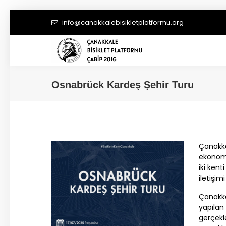
info@canakkalebisikletplatformu.org
Osnabrück Kardeş Şehir Turu
Çanakk
ekonomi
iki kent
iletişi
Çanakk
yapılan 
gerçekl