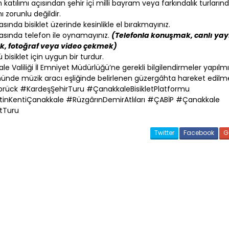
 katılımı açısından şehir içi milli bayram veya farkındalık turların
ı zorunlu değildir.
sında bisiklet üzerinde kesinlikle el bırakmayınız.
asında telefon ile oynamayınız.
(Telefonla konuşmak, canlı yay
, fotoğraf veya video çekmek)
ü bisiklet için uygun bir turdur.
e Valiliği İl Emniyet Müdürlüğü’ne gerekli bilgilendirmeler yapılmış
ünde müzik aracı eşliğinde belirlenen güzergâhta hareket edilme
rück #KardeşŞehirTuru #
Çanakkale
BisikletPlatformu
tinKenti
Çanakkale
#RüzgârınDemirAtlıları #
ÇABİP
#
Çanakkale
etTuru
Twitter
Facebook
G