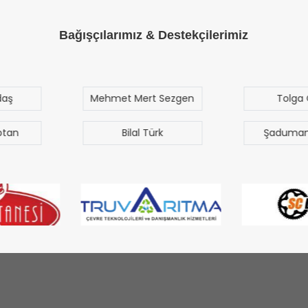
Bağışçılarımız & Destekçilerimiz
rt Sezgen
Tolga Özak
Yu
Çe
 Türk
Şaduman Akgün
Tu