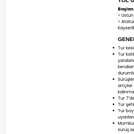
YOL 
Başlang
> Üstün
> Atatü
Kayseri
GENE
Tur kes
Tur kat
yaralan
kendisi
durumla
Sürüşle
artçıla
kalınm
Tur 7’d
Tur şehi
Tur boy
uyarıla
Mümkün 
sürüş a