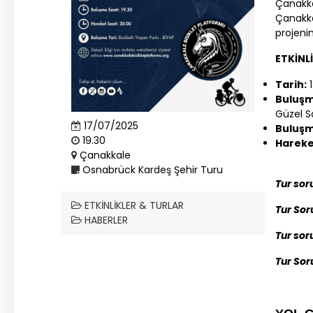
Çanakk
Çanakk
projenin
ETKİNL
Tarih:
1
Buluşm
Güzel S
17/07/2025
Buluşm
19.30
Hareke
Çanakkale
Osnabrück Kardeş Şehir Turu
Tur so
ETKINLIKLER & TURLAR
Tur Sor
HABERLER
Tur so
Tur Sor