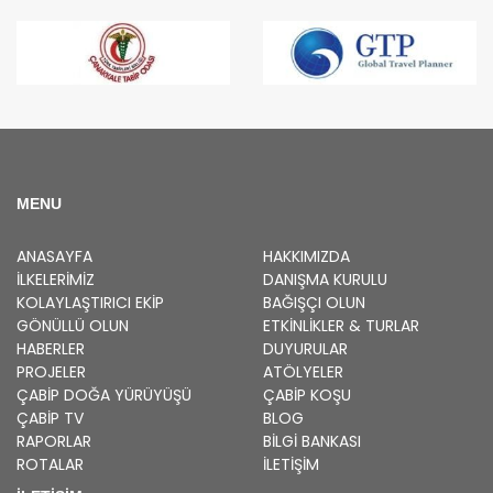
MENU
ANASAYFA
HAKKIMIZDA
İLKELERIMIZ
DANIŞMA KURULU
KOLAYLAŞTIRICI EKIP
BAĞIŞÇI OLUN
GÖNÜLLÜ OLUN
ETKINLIKLER & TURLAR
HABERLER
DUYURULAR
PROJELER
ATÖLYELER
ÇABİP
DOĞA YÜRÜYÜŞÜ
ÇABİP
KOŞU
ÇABİP
TV
BLOG
RAPORLAR
BILGI BANKASI
ROTALAR
İLETİŞİM