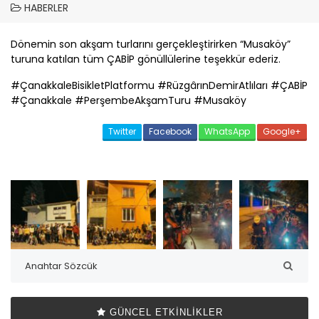
HABERLER
Dönemin son akşam turlarını gerçekleştirirken “Musaköy”
turuna katılan tüm
ÇABİP
gönüllülerine teşekkür ederiz.
#
Çanakkale
BisikletPlatformu #RüzgârınDemirAtlıları #
ÇABİP
#
Çanakkale
#PerşembeAkşamTuru #Musaköy
Twitter
Facebook
WhatsApp
Google+
GÜNCEL ETKINLIKLER