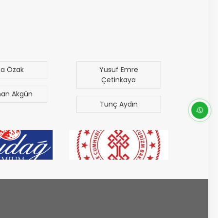
ga Özak
Yusuf Emre
M
Çetinkaya
an Akgün
Era
Tunç Aydın