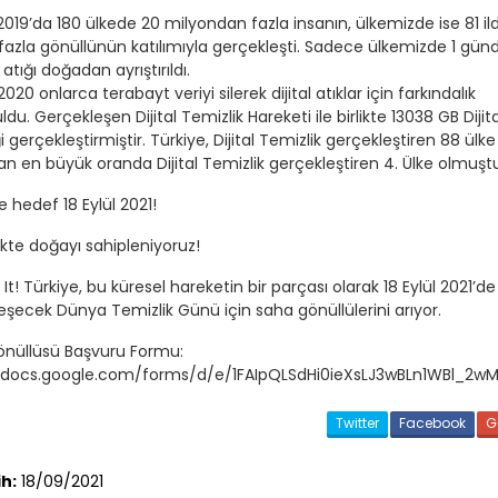
 2019’da 180 ülkede 20 milyondan fazla insanın, ülkemizde ise 81 ild
fazla gönüllünün katılımıyla gerçekleşti. Sadece ülkemizde 1 gü
 atığı doğadan ayrıştırıldı.
 2020 onlarca terabayt veriyi silerek dijital atıklar için farkındalık
ldu. Gerçekleşen Dijital Temizlik Hareketi ile birlikte 13038 GB Dijita
i gerçekleştirmiştir. Türkiye, Dijital Temizlik gerçekleştiren 88 ülke
an en büyük oranda Dijital Temizlik gerçekleştiren 4. Ülke olmuştu
e hedef 18 Eylül 2021!
ikte doğayı sahipleniyoruz!
 It! Türkiye, bu küresel hareketin bir parçası olarak 18 Eylül 2021’de
eşecek Dünya Temizlik Günü için saha gönüllülerini arıyor.
nüllüsü Başvuru Formu:
//docs.google.com/forms/d/e/1FAIpQLSdHi0ieXsLJ3wBLn1WBl_2wM
Twitter
Facebook
G
ih:
18/09/2021