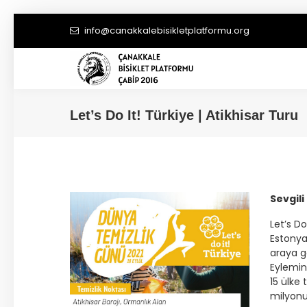
info@canakkalebisikletplatformu.org
Let’s Do It! Türkiye | Atikhisar Turu
Sevgili
Let’s Do
Estonya’
araya g
Eylemin
15 ülke 
milyonu