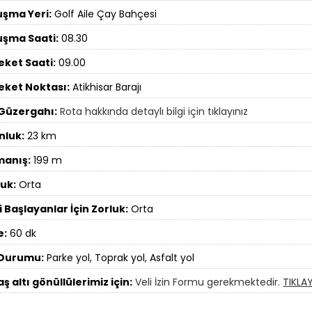
uşma Yeri:
Golf Aile Çay Bahçesi
uşma Saati:
08.30
eket Saati:
09.00
eket Noktası:
Atikhisar Barajı
 Güzergahı:
Rota hakkında detaylı bilgi için tıklayınız
nluk:
23 km
manış:
199 m
luk:
Orta
 Başlayanlar İçin Zorluk:
Orta
e:
60 dk
 Durumu:
Parke yol, Toprak yol, Asfalt yol
aş altı gönüllülerimiz için:
Veli İzin Formu gerekmektedir.
TIKLAY