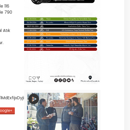
e 116
nde 790
l Atık
r.
1MdExfijxDyjiyHXcIw9VNvHA/viewform
oogle+