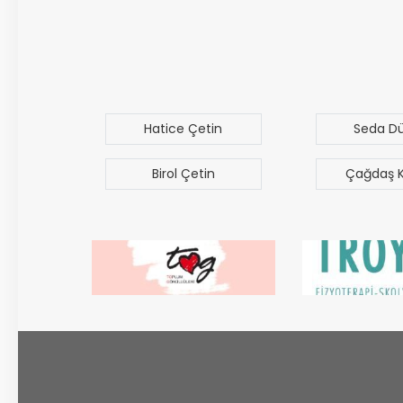
uz
Hatice Çetin
Seda D
Birol Çetin
Çağdaş 