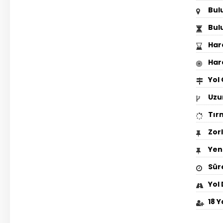
Bul
Bul
Har
Har
Yol
Uzu
Tır
Zor
Yeni
Sür
Yol
18 Y