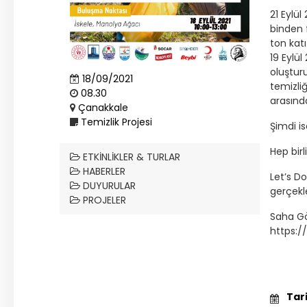
21 Eylül
binden 
ton katı
19 Eylül
oluşturu
18/09/2021
temizliğ
08.30
arasınd
Çanakkale
Temizlik Projesi
Şimdi is
Hep birl
ETKINLIKLER & TURLAR
HABERLER
Let’s Do
DUYURULAR
gerçekl
PROJELER
Saha Gö
https:
Tar