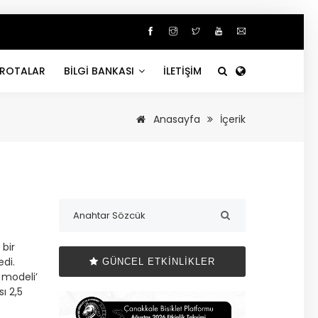
ROTALAR
BİLGİ BANKASI
İLETİŞİM
Anasayfa
İçerik
 bir
edi.
GÜNCEL ETKINLIKLER
 modeli’
ı 2,5