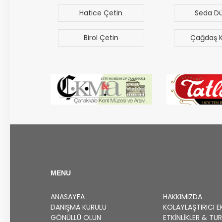
uz
Hatice Çetin
Seda D
Birol Çetin
Çağdaş 
MENU
ANASAYFA
HAKKIMIZDA
DANIŞMA KURULU
KOLAYLAŞTIRICI E
GÖNÜLLÜ OLUN
ETKINLIKLER & TU