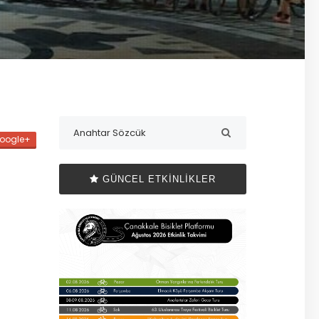
oogle+
GÜNCEL ETKINLIKLER