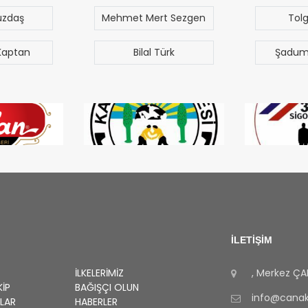
üzdaş
Mehmet Mert Sezgen
Tol
Kaptan
Bilal Türk
Şadum
İLETİŞİM
İLKELERIMIZ
, Merkez
ÇA
KIP
BAĞIŞÇI OLUN
info@canakk
RLAR
HABERLER