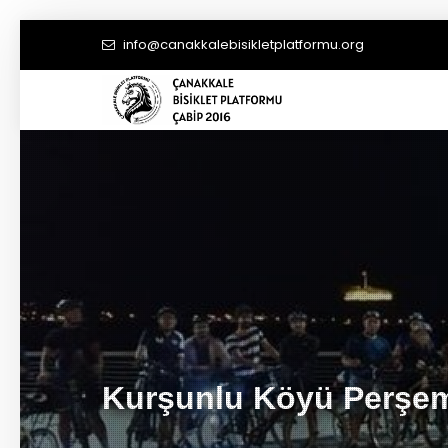
info@canakkalebisikletplatformu.org
Kurşunlu Köyü Perşe