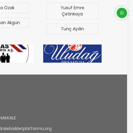
ga Özak
Yusuf Emre
M
Çetinkaya
an Akgün
Era
Tunç Aydın
NAKKALE
alebisikletplatformu.org