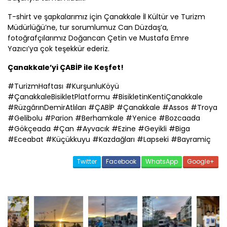
T-shirt ve şapkalarımız için
Çanakkale
İl Kültür ve Turizm
Müdürlüğü’ne, tur sorumlumuz
Can Düzdaş
’a,
fotoğrafçılarımız Doğancan Çetin ve Mustafa Emre
Yazıcı’ya çok teşekkür ederiz.
Çanakkale
’yi
ÇABİP
ile Keşfet!
#TurizmHaftası #KurşunluKöyü
#
Çanakkale
BisikletPlatformu #BisikletinKenti
Çanakkale
#RüzgârınDemirAtlıları #
ÇABİP
#
Çanakkale
#Assos #Troya
#Gelibolu #Parion #Berhamkale #Yenice #Bozcaada
#Gökçeada #Çan #Ayvacık #Ezine #Geyikli #Biga
#Eceabat #Küçükkuyu #Kazdağları #Lapseki #Bayramiç
Twitter
Facebook
WhatsApp
Google+