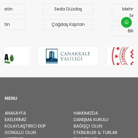
Seda Düzdaş
Mehmet Mert
Sezgen
Çağdaş Kaptan
Bilal Türk
MENU
ANASAYFA
HAKKIMIZDA
İLKELERIMIZ
DANIŞMA KURULU
KOLAYLAŞTIRICI EKIP
BAĞIŞÇI OLUN
GÖNÜLLÜ OLUN
ETKINLIKLER & TURLAR