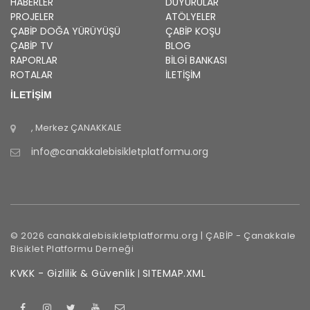
HABERLER
DUYURULAR
PROJELER
ATÖLYELER
ÇABİP
DOĞA YÜRÜYÜŞÜ
ÇABİP
KOŞU
ÇABİP
TV
BLOG
RAPORLAR
BILGI BANKASI
ROTALAR
İLETİŞİM
İLETİŞİM
, Merkez
ÇANAKKALE
info@canakkalebisikletplatformu.org
©
2026
canakkalebisikletplatformu.org |
ÇABİP
-
Çanakkale
Bisiklet Platformu Derneği
KVKK - Gizlilik & Güvenlik
SITEMAP.XML
|