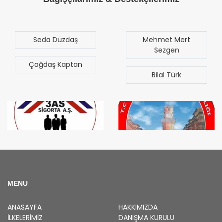
a Düzdaş
Mehmet Mert
Tol
Sezgen
ş Kaptan
Şadum
Bilal Türk
MENU
ANASAYFA
HAKKIMIZDA
İLKELERIMIZ
DANIŞMA KURULU