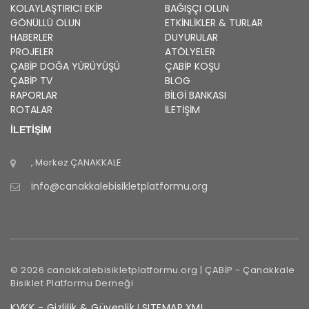
KOLAYLAŞTIRICI EKIP
BAĞIŞÇI OLUN
GÖNÜLLÜ OLUN
ETKINLIKLER & TURLAR
HABERLER
DUYURULAR
PROJELER
ATÖLYELER
ÇABİP
DOĞA YÜRÜYÜŞÜ
ÇABİP
KOŞU
ÇABİP
TV
BLOG
RAPORLAR
BILGI BANKASI
ROTALAR
İLETİŞİM
İLETİŞİM
, Merkez
ÇANAKKALE
info@canakkalebisikletplatformu.org
©
2026
canakkalebisikletplatformu.org |
ÇABİP
-
Çanakkale
Bisiklet Platformu Derneği
KVKK - Gizlilik & Güvenlik
SITEMAP.XML
|