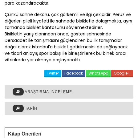
para kazandıracaktır.
Çünkü sahne dekoru, çok görkemli ve ilgi çekicidir. Peruz ve
diğerleri pileli kıyafeti ile sahnede bisikletle dolaşmakta, aynı
zamanda bisiklet kantosunu söylemektedirler.
Bisikletin yarış alanından önce, gösteri sahnesinde
Dersaadet ile tanışmasını güçlendiren bu ilk tanışmalar
doğal olarak İstanbul’a bisiklet getirilmesini de sağlayacak
ve ticari anlayış spor bakışı ile birleştirilerek bu binek aracı
vitrinlerde yer almaya başlayacaktı.
Twitter
Facebook
WhatsApp
Google+
ARAŞTIRMA-İNCELEME
TARIH
Kitap Önerileri