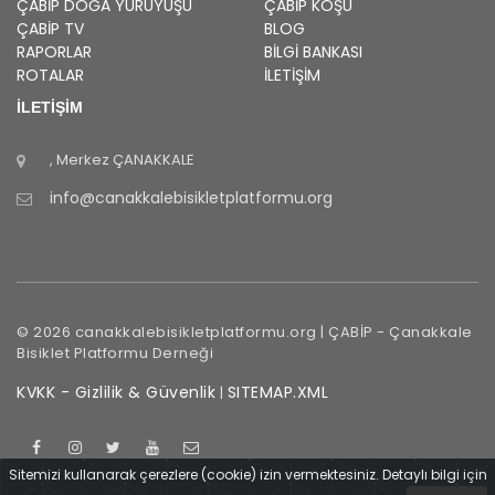
ÇABİP
DOĞA YÜRÜYÜŞÜ
ÇABİP
KOŞU
ÇABİP
TV
BLOG
RAPORLAR
BILGI BANKASI
ROTALAR
İLETİŞİM
İLETİŞİM
, Merkez
ÇANAKKALE
info@canakkalebisikletplatformu.org
©
2026
canakkalebisikletplatformu.org |
ÇABİP
-
Çanakkale
Bisiklet Platformu Derneği
KVKK - Gizlilik & Güvenlik
SITEMAP.XML
|
Sitemizi kullanarak çerezlere (cookie) izin vermektesiniz. Detaylı bilgi için
Çanakkale
İçinde