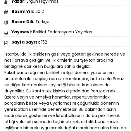
Yazar:
Ergun Hiçyılmaz
Basım Yılı:
2012
Basım Dili:
Türkçe
Yayınevi:
Bisiklet Federasyonu Yayınları
Sayfa Sayısı:
152
İstanbul’da ilk bisikletin gezi veya gösteri şeklinde nerede ve
nasıl ortaya çıktığını ve ilk kimlerin bu ‘Şeytan aracı’na
bindiğine dair kesin bulgulara sahip değiliz.
Fakat buna rağmen bisiklet ile ilgili dönem yazarlarının
anlatımları ile karşılaşmamız mümkündür, hatta ünlü Peruz
ve diğer kantocuların söylediği bisiklet kantolarını da
duyabiliriz. Bu kanto tek kişinin dışında düo Peruz olmak
üzere Verjin ve Amelya hanımlar, repertuvarlarındaki
parçaların beste veya uyarlamasını çoğunlukla dönemin
yeni icatları üzerinde denemektedir. Bu bakımdan asrın
icadı olarak gösterilen ve İstanbulluların da bu pek merak
ettiği velospiti sahnede teşhir etmek, üstelik bunu müzik
eşliğinde binerek uygulamak doğal olarak hem alkış hem de