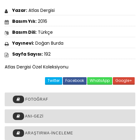
Yazar:
Atlas Dergisi
Basım Yılı:
2016
Basım Dili:
Türkçe
Yayınevi:
Doğan Burda
Sayfa Sayısı:
192
Atlas Dergisi Özel Koleksiyonu
Twitter
Facebook
WhatsApp
Google+
FOTOĞRAF
ANI-GEZI
ARAŞTIRMA-İNCELEME