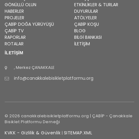
GÖNÜLLÜ OLUN
ETKINLIKLER & TURLAR
HABERLER
DUYURULAR
PROJELER
ATÖLYELER
ÇABİP
DOĞA YÜRÜYÜŞÜ
ÇABİP
KOŞU
ÇABİP
TV
BLOG
RAPORLAR
BILGI BANKASI
ROTALAR
İLETİŞİM
İLETİŞİM
, Merkez
ÇANAKKALE
info@canakkalebisikletplatformu.org
©
2026
canakkalebisikletplatformu.org |
ÇABİP
-
Çanakkale
Bisiklet Platformu Derneği
KVKK - Gizlilik & Güvenlik
SITEMAP.XML
|