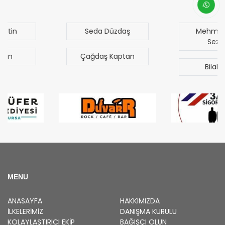
Seda Düzdaş
Mehmet Mert
Sezgen
Çağdaş Kaptan
Bilal Türk
MENU
ANASAYFA
HAKKIMIZDA
İLKELERIMIZ
DANIŞMA KURULU
KOLAYLAŞTIRICI EKIP
BAĞIŞÇI OLUN