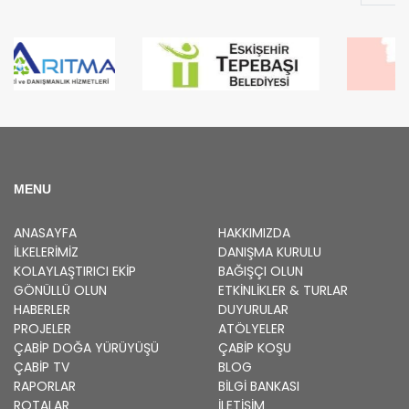
MENU
ANASAYFA
HAKKIMIZDA
İLKELERIMIZ
DANIŞMA KURULU
KOLAYLAŞTIRICI EKIP
BAĞIŞÇI OLUN
GÖNÜLLÜ OLUN
ETKINLIKLER & TURLAR
HABERLER
DUYURULAR
PROJELER
ATÖLYELER
ÇABİP
DOĞA YÜRÜYÜŞÜ
ÇABİP
KOŞU
ÇABİP
TV
BLOG
RAPORLAR
BILGI BANKASI
ROTALAR
İLETİŞİM