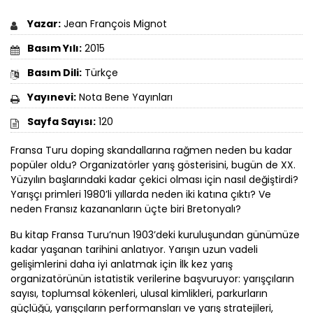
Yazar:
Jean François Mignot
Basım Yılı:
2015
Basım Dili:
Türkçe
Yayınevi:
Nota Bene Yayınları
Sayfa Sayısı:
120
Fransa Turu doping skandallarına rağmen neden bu kadar
popüler oldu? Organizatörler yarış gösterisini, bugün de XX.
Yüzyılın başlarındaki kadar çekici olması için nasıl değiştirdi?
Yarışçı primleri 1980’li yıllarda neden iki katına çıktı? Ve
neden Fransız kazananların üçte biri Bretonyalı?
Bu kitap Fransa Turu’nun 1903’deki kuruluşundan günümüze
kadar yaşanan tarihini anlatıyor. Yarışın uzun vadeli
gelişimlerini daha iyi anlatmak için İlk kez yarış
organizatörünün istatistik verilerine başvuruyor: yarışçıların
sayısı, toplumsal kökenleri, ulusal kimlikleri, parkurların
güçlüğü, yarışçıların performansları ve yarış stratejileri,