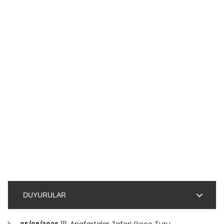
DUYURULAR
111. Anafartalar Zaferi Gece Turu