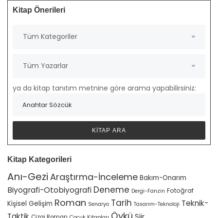
Kitap Önerileri
Tüm Kategoriler
Tüm Yazarlar
ya da kitap tanıtım metnine göre arama yapabilirsiniz:
Kitap Kategorileri
Anı-Gezi
Araştırma-İnceleme
Bakım-Onarım
Deneme
Biyografi-Otobiyografi
Fotoğraf
Dergi-Fanzin
Roman
Tarih
Teknik-
Kişisel Gelişim
Senaryo
Tasarım-Teknoloji
Öykü
Taktik
Şiir
Çizgi Roman
Çocuk Kitapları