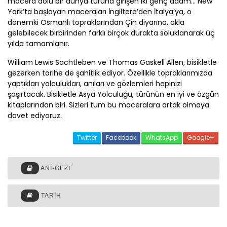
macera dolu bir dünya turuna girişen iki genç adam… New
York’ta başlayan maceraları İngiltere’den İtalya’ya, o
dönemki Osmanlı topraklarından Çin diyarına, akla
gelebilecek birbirinden farklı birçok durakta soluklanarak üç
yılda tamamlanır.
William Lewis Sachtleben ve Thomas Gaskell Allen, bisikletle
gezerken tarihe de şahitlik ediyor. Özellikle topraklarımızda
yaptıkları yolculukları, anıları ve gözlemleri hepinizi
şaşırtacak. Bisikletle Asya Yolculuğu, türünün en iyi ve özgün
kitaplarından biri. Sizleri tüm bu maceralara ortak olmaya
davet ediyoruz.
Twitter
Facebook
WhatsApp
Google+
ANI-GEZI
TARIH