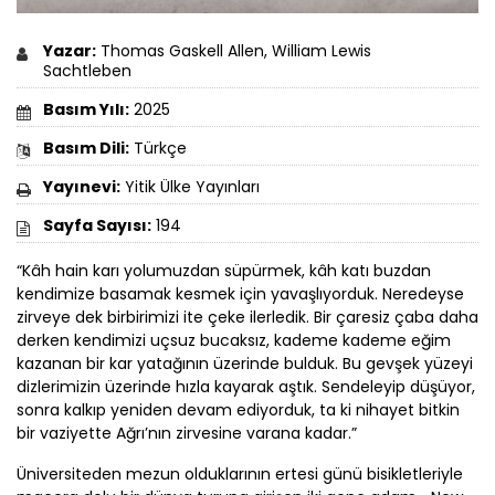
Yazar:
Thomas Gaskell Allen, William Lewis
Sachtleben
Basım Yılı:
2025
Basım Dili:
Türkçe
Yayınevi:
Yitik Ülke Yayınları
Sayfa Sayısı:
194
“Kâh hain karı yolumuzdan süpürmek, kâh katı buzdan
kendimize basamak kesmek için yavaşlıyorduk. Neredeyse
zirveye dek birbirimizi ite çeke ilerledik. Bir çaresiz çaba daha
derken kendimizi uçsuz bucaksız, kademe kademe eğim
kazanan bir kar yatağının üzerinde bulduk. Bu gevşek yüzeyi
dizlerimizin üzerinde hızla kayarak aştık. Sendeleyip düşüyor,
sonra kalkıp yeniden devam ediyorduk, ta ki nihayet bitkin
bir vaziyette Ağrı’nın zirvesine varana kadar.”
Üniversiteden mezun olduklarının ertesi günü bisikletleriyle