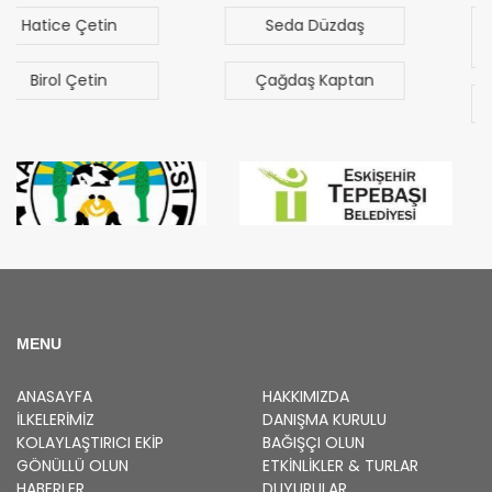
Seda Düzdaş
Mehmet Mert
Sezgen
Çağdaş Kaptan
Bilal Türk
MENU
ANASAYFA
HAKKIMIZDA
İLKELERIMIZ
DANIŞMA KURULU
KOLAYLAŞTIRICI EKIP
BAĞIŞÇI OLUN
GÖNÜLLÜ OLUN
ETKINLIKLER & TURLAR
HABERLER
DUYURULAR