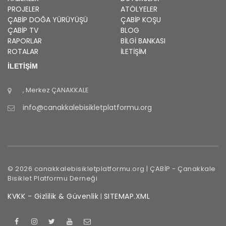
PROJELER
ATÖLYELER
ÇABİP
DOĞA YÜRÜYÜŞÜ
ÇABİP
KOŞU
ÇABİP
TV
BLOG
RAPORLAR
BILGI BANKASI
ROTALAR
İLETİŞİM
İLETİŞİM
, Merkez
ÇANAKKALE
info@canakkalebisikletplatformu.org
©
2026
canakkalebisikletplatformu.org |
ÇABİP
-
Çanakkale
Bisiklet Platformu Derneği
KVKK - Gizlilik & Güvenlik
SITEMAP.XML
|