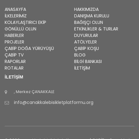
ANASAYFA
HAKKIMIZDA
İLKELERIMIZ
DANIŞMA KURULU
KOLAYLAŞTIRICI EKIP
BAĞIŞÇI OLUN
GÖNÜLLÜ OLUN
ETKINLIKLER & TURLAR
HABERLER
DUYURULAR
PROJELER
ATÖLYELER
ÇABİP
DOĞA YÜRÜYÜŞÜ
ÇABİP
KOŞU
ÇABİP
TV
BLOG
RAPORLAR
BILGI BANKASI
ROTALAR
İLETİŞİM
İLETİŞİM
, Merkez
ÇANAKKALE
info@canakkalebisikletplatformu.org