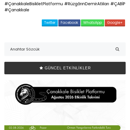
#
Çanakkale
BisikletPlatformu #RüzgârınDemirAtlıları #
ÇABİP
#
Çanakkale
Twitter
Facebook
WhatsApp
Google+
GÜNCEL ETKINLIKLER