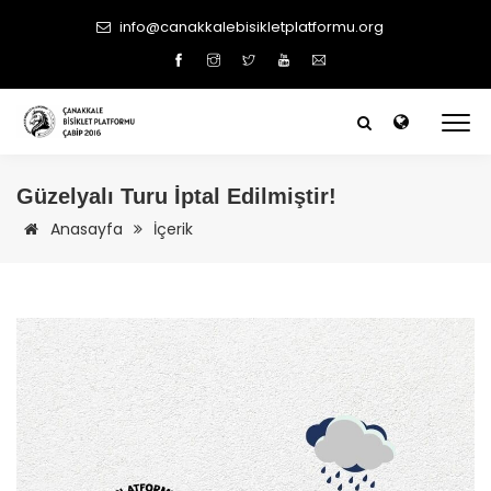
info@canakkalebisikletplatformu.org
Güzelyalı Turu İptal Edilmiştir!
Anasayfa
İçerik