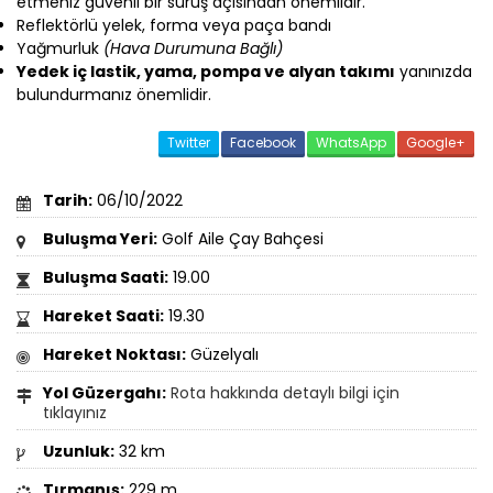
etmeniz güvenli bir sürüş açısından önemlidir.
Reflektörlü yelek, forma veya paça bandı
Yağmurluk
(Hava Durumuna Bağlı)
Yedek iç lastik, yama, pompa ve alyan takımı
yanınızda
bulundurmanız önemlidir.
Twitter
Facebook
WhatsApp
Google+
Tarih:
06/10/2022
Buluşma Yeri:
Golf Aile Çay Bahçesi
Buluşma Saati:
19.00
Hareket Saati:
19.30
Hareket Noktası:
Güzelyalı
Yol Güzergahı:
Rota hakkında detaylı bilgi için
tıklayınız
Uzunluk:
32 km
Tırmanış:
229 m