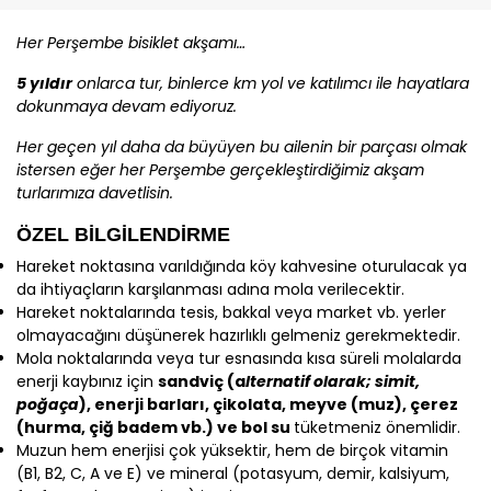
Her Perşembe bisiklet akşamı…
5 yıldır
onlarca tur, binlerce km yol ve katılımcı ile hayatlara
dokunmaya devam ediyoruz.
Her geçen yıl daha da büyüyen bu ailenin bir parçası olmak
istersen eğer her Perşembe gerçekleştirdiğimiz akşam
turlarımıza davetlisin.
ÖZEL BİLGİLENDİRME
Hareket noktasına varıldığında köy kahvesine oturulacak ya
da ihtiyaçların karşılanması adına mola verilecektir.
Hareket noktalarında tesis, bakkal veya market vb. yerler
olmayacağını düşünerek hazırlıklı gelmeniz gerekmektedir.
Mola noktalarında veya tur esnasında kısa süreli molalarda
enerji kaybınız için
sandviç (a
lternatif olarak; simit,
poğaça
), enerji barları, çikolata, meyve (muz), çerez
(hurma, çiğ badem vb.) ve bol su
tüketmeniz önemlidir.
Muzun hem enerjisi çok yüksektir, hem de birçok vitamin
(B1, B2, C, A ve E) ve mineral (potasyum, demir, kalsiyum,