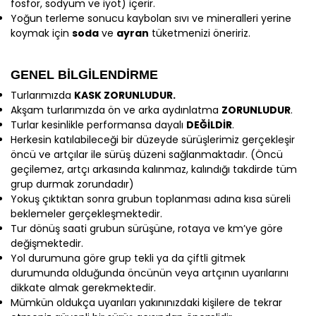
fosfor, sodyum ve iyot) içerir.
Yoğun terleme sonucu kaybolan sıvı ve mineralleri yerine
koymak için
soda
ve
ayran
tüketmenizi öneririz.
GENEL BİLGİLENDİRME
Turlarımızda
KASK ZORUNLUDUR.
Akşam turlarımızda ön ve arka aydınlatma
ZORUNLUDUR
.
Turlar kesinlikle performansa dayalı
DEĞİLDİR
.
Herkesin katılabileceği bir düzeyde sürüşlerimiz gerçekleşir
öncü ve artçılar ile sürüş düzeni sağlanmaktadır. (Öncü
geçilemez, artçı arkasında kalınmaz, kalındığı takdirde tüm
grup durmak zorundadır)
Yokuş çıktıktan sonra grubun toplanması adına kısa süreli
beklemeler gerçekleşmektedir.
Tur dönüş saati grubun sürüşüne, rotaya ve km’ye göre
değişmektedir.
Yol durumuna göre grup tekli ya da çiftli gitmek
durumunda olduğunda öncünün veya artçının uyarılarını
dikkate almak gerekmektedir.
Mümkün oldukça uyarıları yakınınızdaki kişilere de tekrar