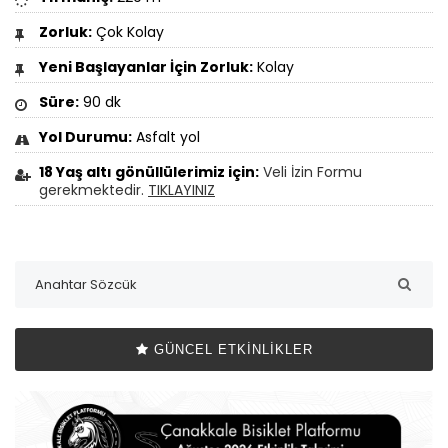
Zorluk:
Çok Kolay
Yeni Başlayanlar İçin Zorluk:
Kolay
Süre:
90 dk
Yol Durumu:
Asfalt yol
18 Yaş altı gönüllülerimiz için:
Veli İzin Formu
gerekmektedir.
TIKLAYINIZ
GÜNCEL ETKINLIKLER