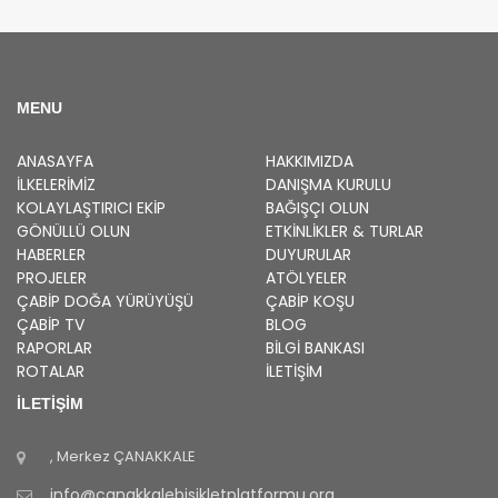
MENU
ANASAYFA
HAKKIMIZDA
İLKELERIMIZ
DANIŞMA KURULU
KOLAYLAŞTIRICI EKIP
BAĞIŞÇI OLUN
GÖNÜLLÜ OLUN
ETKINLIKLER & TURLAR
HABERLER
DUYURULAR
PROJELER
ATÖLYELER
ÇABİP
DOĞA YÜRÜYÜŞÜ
ÇABİP
KOŞU
ÇABİP
TV
BLOG
RAPORLAR
BILGI BANKASI
ROTALAR
İLETİŞİM
İLETİŞİM
, Merkez
ÇANAKKALE
info@canakkalebisikletplatformu.org