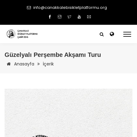
info@canakkalebisikletplatformu.org
Güzelyalı Perşembe Akşamı Turu
Anasayfa
İçerik