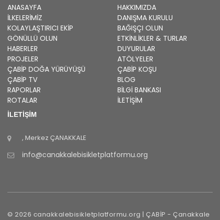
ANASAYFA
HAKKIMIZDA
İLKELERIMIZ
DANIŞMA KURULU
KOLAYLAŞTIRICI EKIP
BAĞIŞÇI OLUN
GÖNÜLLÜ OLUN
ETKINLIKLER & TURLAR
HABERLER
DUYURULAR
PROJELER
ATÖLYELER
ÇABİP
DOĞA YÜRÜYÜŞÜ
ÇABİP
KOŞU
ÇABİP
TV
BLOG
RAPORLAR
BILGI BANKASI
ROTALAR
İLETİŞİM
İLETİŞİM
, Merkez
ÇANAKKALE
info@canakkalebisikletplatformu.org
©
2026
canakkalebisikletplatformu.org |
ÇABİP
-
Çanakkale