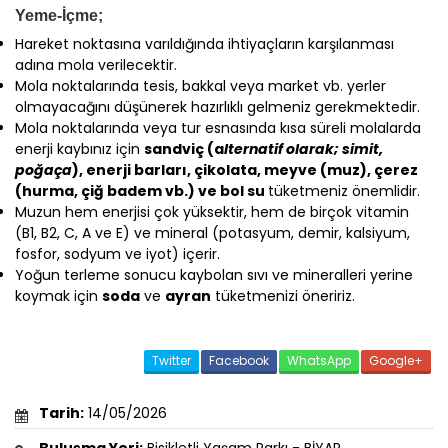
Yeme-İçme;
Hareket noktasına varıldığında ihtiyaçların karşılanması
adına mola verilecektir.
Mola noktalarında tesis, bakkal veya market vb. yerler
olmayacağını düşünerek hazırlıklı gelmeniz gerekmektedir.
Mola noktalarında veya tur esnasında kısa süreli molalarda
enerji kaybınız için
sandviç (a
lternatif olarak; simit,
poğaça
), enerji barları, çikolata, meyve (muz), çerez
(hurma, çiğ badem vb.) ve bol su
tüketmeniz önemlidir.
Muzun hem enerjisi çok yüksektir, hem de birçok vitamin
(B1, B2, C, A ve E) ve mineral (potasyum, demir, kalsiyum,
fosfor, sodyum ve iyot) içerir.
Yoğun terleme sonucu kaybolan sıvı ve mineralleri yerine
koymak için
soda
ve
ayran
tüketmenizi öneririz.
Twitter
Facebook
WhatsApp
Google+
Tarih:
14/05/2026
Buluşma Yeri:
Bisikletli Yaşam Parkı - BİYAP