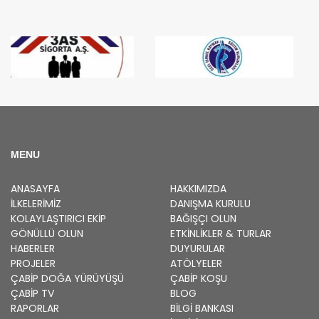
MENU
ANASAYFA
HAKKIMIZDA
İLKELERIMIZ
DANIŞMA KURULU
KOLAYLAŞTIRICI EKIP
BAĞIŞÇI OLUN
GÖNÜLLÜ OLUN
ETKINLIKLER & TURLAR
HABERLER
DUYURULAR
PROJELER
ATÖLYELER
ÇABİP
DOĞA YÜRÜYÜŞÜ
ÇABİP
KOŞU
ÇABİP
TV
BLOG
RAPORLAR
BILGI BANKASI