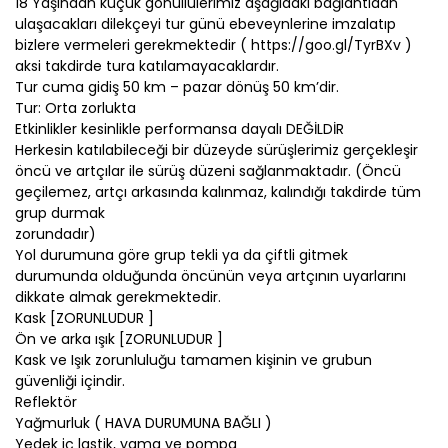
18 Yaşından küçük gönüllülerimiz aşağıdaki bağlantıdan
ulaşacakları dilekçeyi tur günü ebeveynlerine imzalatıp
bizlere vermeleri gerekmektedir ( https://goo.gl/TyrBXv )
aksi takdirde tura katılamayacaklardır.
Tur cuma gidiş 50 km – pazar dönüş 50 km’dir.
Tur: Orta zorlukta
Etkinlikler kesinlikle performansa dayalı DEĞİLDİR
Herkesin katılabileceği bir düzeyde sürüşlerimiz gerçekleşir
öncü ve artçılar ile sürüş düzeni sağlanmaktadır. (Öncü
geçilemez, artçı arkasında kalınmaz, kalındığı takdirde tüm
grup durmak
zorundadır)
Yol durumuna göre grup tekli ya da çiftli gitmek
durumunda olduğunda öncünün veya artçının uyarlarını
dikkate almak gerekmektedir.
Kask [ZORUNLUDUR ]
Ön ve arka ışık [ZORUNLUDUR ]
Kask ve Işık zorunluluğu tamamen kişinin ve grubun
güvenliği içindir.
Reflektör
Yağmurluk ( HAVA DURUMUNA BAĞLI )
Yedek iç lastik, yama ve pompa