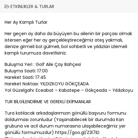
ETKINLIKLER & TURLAR
Her Ay Kamplı Turlar
Her geçen ay daha da büyüyen bu ailenin bir parçası olmak
istersen eğer her ay gerçekleştireceğimiz ateş yakmalı,
denize girmeli bol gülmeli, bol sohbetli ve yıldızları izlemeli
kamplı turumuza davetlisiniz.
Buluşma Yeri : Golf Aile Çay Bahçesi
Buluşma Saati: 17:00
Hareket Saati: 17:45
Hareket Noktası: YILDIZKOYU GÖKÇEADA
Yol Güzelgahı: Eceabat – Kabatepe – Gökçeada – Yıldızkoyu
TUR BİLGİLENDİRME VE GEREKLİ EKİPMANLAR
Tura katılacak arkadaşlarımızın gönüllü başvuru formunu
doldurması zorunludur (Yaşanabilecek bir durumda Kan
grubuna ve acil durum numarasına ulaşabileceğimiz yer
gönüllü formumuzdur) https://goo.gl/Z3l7iD