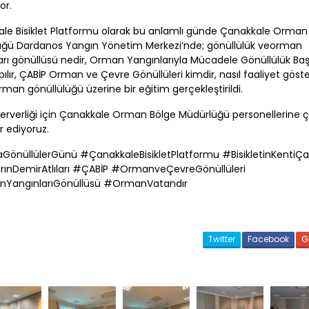
yor.
ale
Bisiklet Platformu olarak bu anlamlı günde
Çanakkale
Orman 
üğü
Dardanos Yangın Yönetim Merkezi
‘nde; gönüllülük veorman
arı gönüllüsü nedir, Orman Yangınlarıyla Mücadele Gönüllülük Ba
ılır,
ÇABİP
Orman ve Çevre Gönüllüleri kimdir, nasıl faaliyet göster
orman gönüllülüğü üzerine bir eğitim gerçekleştirildi.
erverliği için
Çanakkale
Orman Bölge Müdürlüğü personellerine 
r ediyoruz.
GönüllülerGünü #
Çanakkale
BisikletPlatformu #BisikletinKenti
Ça
ınDemirAtlıları #
ÇABİP
#OrmanveÇevreGönüllüleri
YangınlarıGönüllüsü #OrmanVatandır
Twitter
Facebook
G