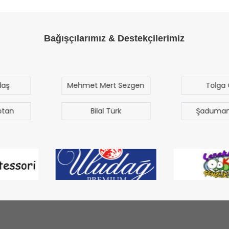
Bağışçılarımız & Destekçilerimiz
rt Sezgen
Tolga Özak
Yus
Çe
Türk
Şaduman Akgün
Tun