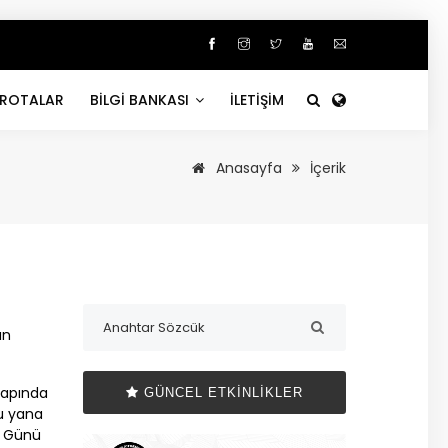
ROTALAR
BİLGİ BANKASI
İLETİŞİM
Anasayfa
İçerik
ın
 çapında
GÜNCEL ETKINLIKLER
u yana
r Günü