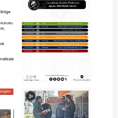
Bölge
şvurusu
ir,
çok
nakkale
oogle+