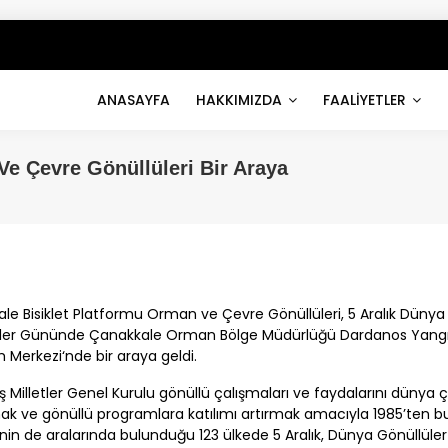
ANASAYFA
HAKKIMIZDA
FAALİYETLER
e Çevre Gönüllüleri Bir Araya
ale
Bisiklet Platformu Orman ve Çevre Gönüllüleri, 5 Aralık Dünya
üler Gününde
Çanakkale
Orman Bölge Müdürlüğü
Dardanos Yang
m Merkezi
‘nde bir araya geldi.
iş Milletler Genel Kurulu gönüllü çalışmaları ve faydalarını dünya
k ve gönüllü programlara katılımı artırmak amacıyla 1985’ten b
’nin de aralarında bulunduğu 123 ülkede 5 Aralık, Dünya Gönüllüle