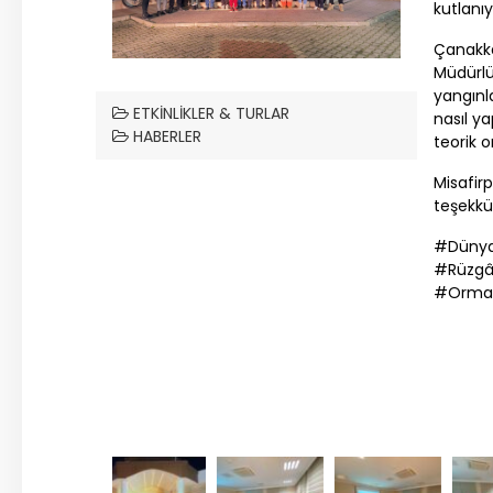
kutlanı
Çanakk
Müdürl
yangınl
ETKINLIKLER & TURLAR
nasıl yap
HABERLER
teorik 
Misafirp
teşekkü
#Dünya
#Rüzgâr
#Orman