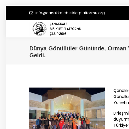
info@canakkalebisikletplatformu.org
Dünya Gönüllüler Gününde, Orman V
Geldi.
Çanakk
Gönüll
Yöneti
Birleşm
duyurma
Türkiye