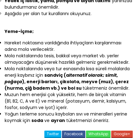
Yedek iç lastik, yama, pompa ve alyan takımı
yanınızda
bulundurmanız önemlidir.
Aşağıda yer alan tur kurallarını okuyunuz.
Yeme-İçme;
Hareket noktasına varıldığında ihtiyaçların karşılanması
adına mola verilecektir.
Mola noktalarında tesis, bakkal veya market vb. yerler
olmayacağını düşünerek hazırlıklı gelmeniz gerekmektedir.
Mola noktalarında veya tur esnasında kısa süreli molalarda
enerji kaybınız için
sandviç (a
lternatif olarak; simit,
poğaça
), enerji barları, çikolata, meyve (muz), çerez
(hurma, çiğ badem vb.) ve bol su
tüketmeniz önemlidir.
Muzun hem enerjisi çok yüksektir, hem de birçok vitamin
(B1, B2, C, A ve E) ve mineral (potasyum, demir, kalsiyum,
fosfor, sodyum ve iyot) içerir.
Yoğun terleme sonucu kaybolan sıvı ve mineralleri yerine
koymak için
soda
ve
ayran
tüketmenizi öneririz.
Twitter
Facebook
WhatsApp
Google+