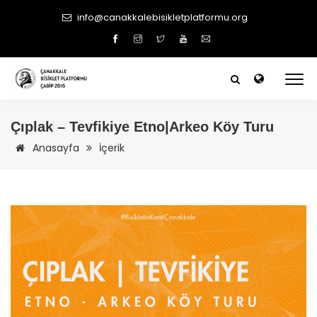
info@canakkalebisikletplatformu.org
Çıplak – Tevfikiye Etno|Arkeo Köy Turu
Anasayfa
İçerik