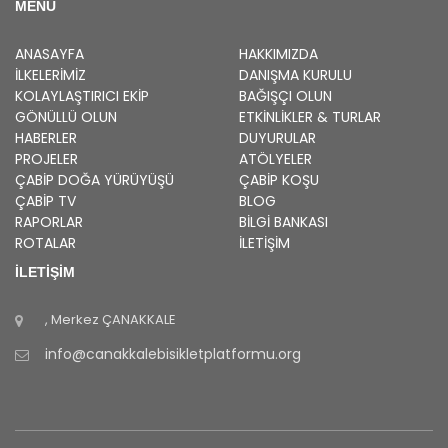
MENU
ANASAYFA
HAKKIMIZDA
İLKELERIMIZ
DANIŞMA KURULU
KOLAYLAŞTIRICI EKIP
BAĞIŞÇI OLUN
GÖNÜLLÜ OLUN
ETKINLIKLER & TURLAR
HABERLER
DUYURULAR
PROJELER
ATÖLYELER
ÇABİP
DOĞA YÜRÜYÜŞÜ
ÇABİP
KOŞU
ÇABİP
TV
BLOG
RAPORLAR
BILGI BANKASI
ROTALAR
İLETİŞİM
İLETİŞİM
, Merkez
ÇANAKKALE
info@canakkalebisikletplatformu.org