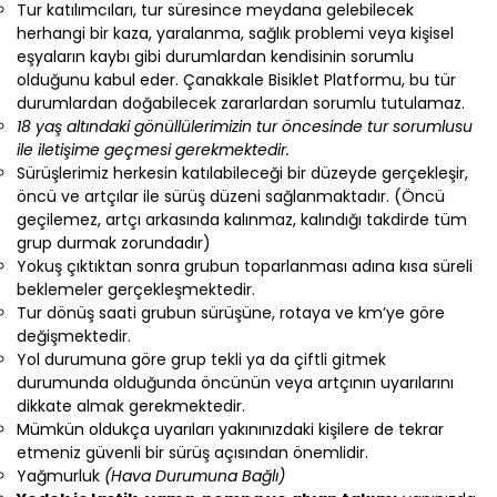
Tur katılımcıları, tur süresince meydana gelebilecek
herhangi bir kaza, yaralanma, sağlık problemi veya kişisel
eşyaların kaybı gibi durumlardan kendisinin sorumlu
olduğunu kabul eder. Çanakkale Bisiklet Platformu, bu tür
durumlardan doğabilecek zararlardan sorumlu tutulamaz.
18 yaş altındaki gönüllülerimizin tur öncesinde tur sorumlusu
ile iletişime geçmesi gerekmektedir.
Sürüşlerimiz herkesin katılabileceği bir düzeyde gerçekleşir,
öncü ve artçılar ile sürüş düzeni sağlanmaktadır. (Öncü
geçilemez, artçı arkasında kalınmaz, kalındığı takdirde tüm
grup durmak zorundadır)
Yokuş çıktıktan sonra grubun toparlanması adına kısa süreli
beklemeler gerçekleşmektedir.
Tur dönüş saati grubun sürüşüne, rotaya ve km’ye göre
değişmektedir.
Yol durumuna göre grup tekli ya da çiftli gitmek
durumunda olduğunda öncünün veya artçının uyarılarını
dikkate almak gerekmektedir.
Mümkün oldukça uyarıları yakınınızdaki kişilere de tekrar
etmeniz güvenli bir sürüş açısından önemlidir.
Yağmurluk
(Hava Durumuna Bağlı)