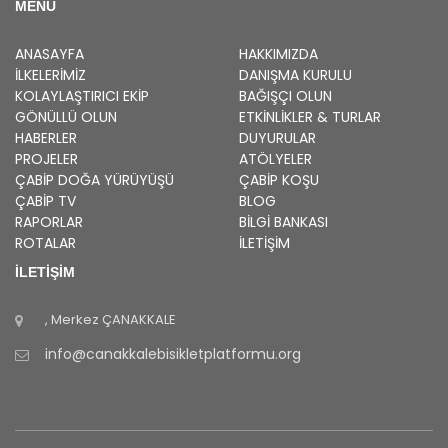
MENU
ANASAYFA
HAKKIMIZDA
İLKELERIMIZ
DANIŞMA KURULU
KOLAYLAŞTIRICI EKIP
BAĞIŞÇI OLUN
GÖNÜLLÜ OLUN
ETKINLIKLER & TURLAR
HABERLER
DUYURULAR
PROJELER
ATÖLYELER
ÇABİP
DOĞA YÜRÜYÜŞÜ
ÇABİP
KOŞU
ÇABİP
TV
BLOG
RAPORLAR
BILGI BANKASI
ROTALAR
İLETİŞİM
İLETİŞİM
, Merkez
ÇANAKKALE
info@canakkalebisikletplatformu.org