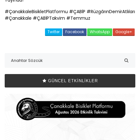
Yayında!
#
Çanakkale
BisikletPlatformu #
ÇABİP
#RüzgârınDemirAtlıları
#
Çanakkale
#
ÇABİP
Takvim #Temmuz
Twitter
Facebook
WhatsApp
Google+
GÜNCEL ETKINLIKLER