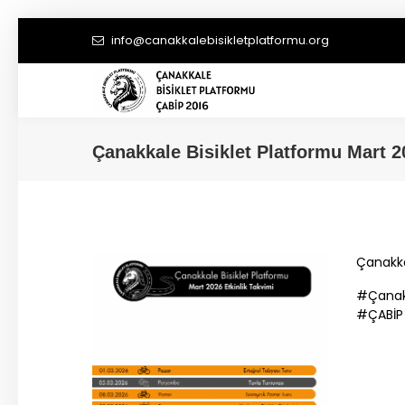
info@canakkalebisikletplatformu.org
Çanakkale
Bisiklet Platformu Mart 2
Çanakk
#
Çana
#
ÇABİP