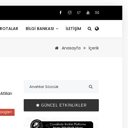
ROTALAR
BİLGİ BANKASI
İLETİŞİM
Anasayfa
İçerik
lıları
GÜNCEL ETKINLIKLER
oogle+