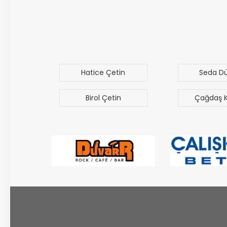
uz
Hatice Çetin
Seda D
Birol Çetin
Çağdaş 