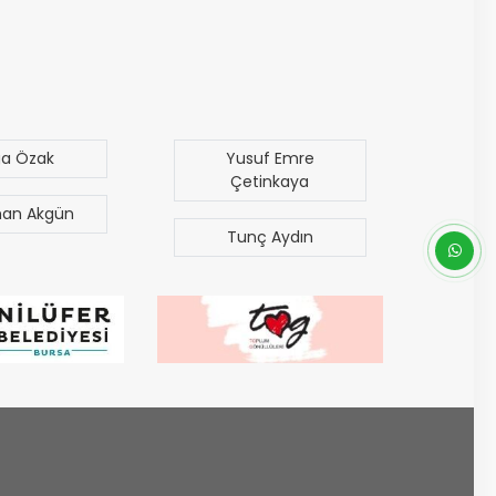
ga Özak
Yusuf Emre
M
Çetinkaya
an Akgün
Era
Tunç Aydın