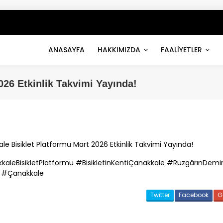
ANASAYFA
HAKKIMIZDA
FAALİYETLER
026 Etkinlik Takvimi Yayında!
ale
Bisiklet Platformu Mart 2026 Etkinlik Takvimi Yayında!
kkale
BisikletPlatformu #BisikletinKenti
Çanakkale
#RüzgârınDemirAt
#
Çanakkale
Twitter
Facebook
G