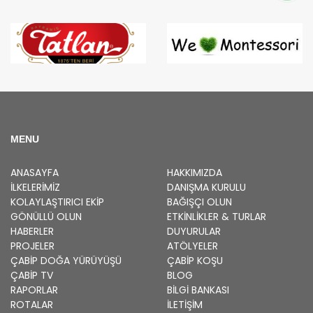
MENU
ANASAYFA
HAKKIMIZDA
İLKELERIMIZ
DANIŞMA KURULU
KOLAYLAŞTIRICI EKIP
BAĞIŞÇI OLUN
GÖNÜLLÜ OLUN
ETKINLIKLER & TURLAR
HABERLER
DUYURULAR
PROJELER
ATÖLYELER
ÇABİP
DOĞA YÜRÜYÜŞÜ
ÇABİP
KOŞU
ÇABİP
TV
BLOG
RAPORLAR
BILGI BANKASI
ROTALAR
İLETİŞİM