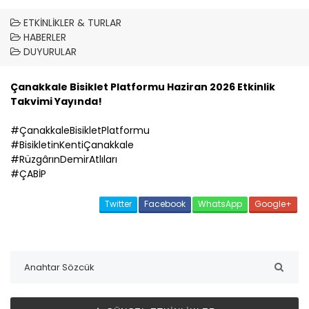
ETKINLIKLER & TURLAR
HABERLER
DUYURULAR
Çanakkale
Bisiklet Platformu Haziran 2026 Etkinlik
Takvimi Yayında!
#ÇanakkaleBisikletPlatformu
#BisikletinKentiÇanakkale
#RüzgârınDemirAtlıları
#ÇABİP
Twitter
Facebook
WhatsApp
Google+