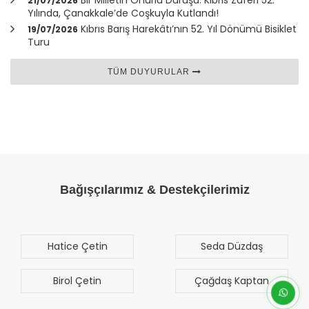
21/07/2026
Yılında,
Çanakkale
’de Coşkuyla Kutlandı!
Kıbrıs Barış Harekâtı’nın 52. Yıl Dönümü Bisiklet
19/07/2026
Turu
TÜM DUYURULAR
Bağışçılarımız & Destekçilerimiz
Seda Düzdaş
Mehmet Mert
Sezgen
Çağdaş Kaptan
Bilal Türk