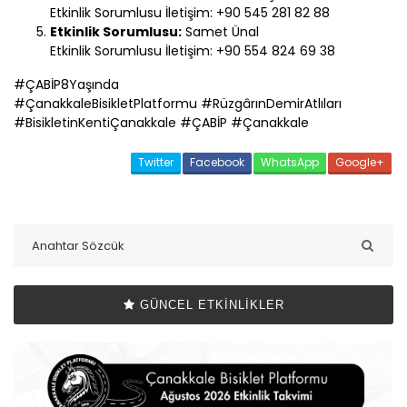
Etkinlik Sorumlusu İletişim: +90 545 281 82 88
Etkinlik Sorumlusu:
Samet Ünal
Etkinlik Sorumlusu İletişim: +90 554 824 69 38
#
ÇABİP
8Yaşında
#
Çanakkale
BisikletPlatformu #RüzgârınDemirAtlıları
#BisikletinKenti
Çanakkale
#
ÇABİP
#
Çanakkale
Twitter
Facebook
WhatsApp
Google+
GÜNCEL ETKINLIKLER