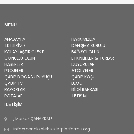
MENU
ANASAYFA
HAKKIMIZDA
İLKELERIMIZ
DANIŞMA KURULU
KOLAYLAŞTIRICI EKIP
BAĞIŞÇI OLUN
GÖNÜLLÜ OLUN
ETKINLIKLER & TURLAR
HABERLER
DUYURULAR
PROJELER
ATÖLYELER
ÇABİP
DOĞA YÜRÜYÜŞÜ
ÇABİP
KOŞU
ÇABİP
TV
BLOG
RAPORLAR
BILGI BANKASI
ROTALAR
İLETİŞİM
İLETİŞİM
, Merkez
ÇANAKKALE
info@canakkalebisikletplatformu.org