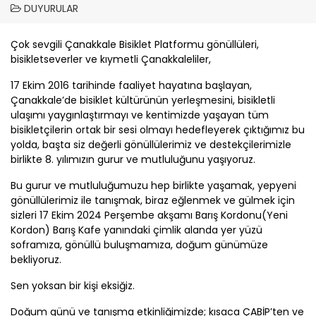
DUYURULAR
Çok sevgili
Çanakkale
Bisiklet Platformu gönüllüleri,
bisikletseverler ve kıymetli
Çanakkale
liler,
17 Ekim 2016 tarihinde faaliyet hayatına başlayan,
Çanakkale
’de bisiklet kültürünün yerleşmesini, bisikletli
ulaşımı yaygınlaştırmayı ve kentimizde yaşayan tüm
bisikletçilerin ortak bir sesi olmayı hedefleyerek çıktığımız bu
yolda, başta siz değerli gönüllülerimiz ve destekçilerimizle
birlikte 8. yılımızın gurur ve mutluluğunu yaşıyoruz.
Bu gurur ve mutluluğumuzu hep birlikte yaşamak, yepyeni
gönüllülerimiz ile tanışmak, biraz eğlenmek ve gülmek için
sizleri 17 Ekim 2024 Perşembe akşamı Barış Kordonu(Yeni
Kordon) Barış Kafe yanındaki çimlik alanda yer yüzü
soframıza, gönüllü buluşmamıza, doğum günümüze
bekliyoruz.
Sen yoksan bir kişi eksiğiz.
Doğum günü ve tanışma etkinliğimizde; kısaca
ÇABİP
’ten ve