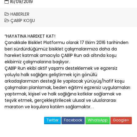
16/09/2019
HABERLER
ÇABİP
KOŞU
“HAYATINA HAREKET KAT!
Çanakkale
Bisiklet Platformu olarak 17 Ekim 2016 tarihinden
beri sürdürdüğümüz bisiklet çalışmalarımıza daha da
hareket katmak amacıyla
ÇABİP
Run adı altında koşu
ekibimiz çalışmalarına başlıyor.
ÇABİP
Run ekibi aktif yaşamı desteklemek ve egzersiz
yoluyla halk sağlığını geliştirmek için gönüllü
arkadaşlarımızın desteği ile yapılacak yürüyüş/hafif koşu
çalışmaları planlamak, beden eğitimi egzersiz uygulamaları
yaptırmak, kişisel ve halk sağlığına katkılar sağlamak ve
teşvik etmek, gerçekleştirilecek ulusal ve uluslararası
maraton ve koşulara katılım sağlamaktır. .
Twitter
Facebook
WhatsApp
Google+