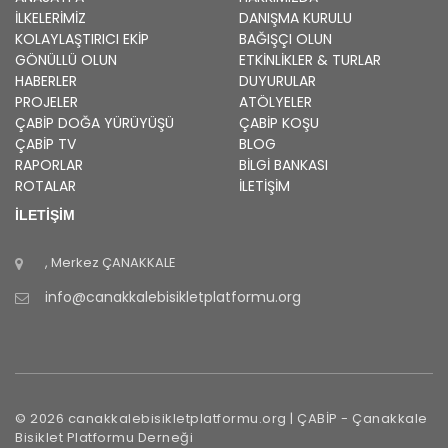
İLKELERIMIZ
DANIŞMA KURULU
KOLAYLAŞTIRICI EKIP
BAĞIŞÇI OLUN
GÖNÜLLÜ OLUN
ETKINLIKLER & TURLAR
HABERLER
DUYURULAR
PROJELER
ATÖLYELER
ÇABİP
DOĞA YÜRÜYÜŞÜ
ÇABİP
KOŞU
ÇABİP
TV
BLOG
RAPORLAR
BILGI BANKASI
ROTALAR
İLETİŞİM
İLETİŞİM
, Merkez
ÇANAKKALE
info@canakkalebisikletplatformu.org
©
2026
canakkalebisikletplatformu.org |
ÇABİP
-
Çanakkale
Bisiklet Platformu Derneği