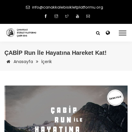
info@canakkalebisikletplatformu.org
ÇABİP
Run İle Hayatına Hareket Kat!
Anasayfa
İçerik