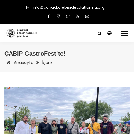
info@canakkalebisikletplatformu.org
ÇABİP
GastroFest’te!
Anasayfa
İçerik