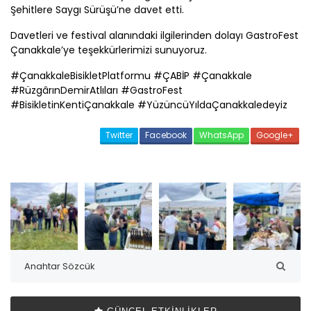
Şehitlere Saygı Sürüşü’ne davet etti.
Davetleri ve festival alanındaki ilgilerinden dolayı GastroFest
Çanakkale
’ye teşekkürlerimizi sunuyoruz.
#
Çanakkale
BisikletPlatformu #
ÇABİP
#
Çanakkale
#RüzgârınDemirAtlıları #GastroFest
#BisikletinKenti
Çanakkale
#YüzüncüYılda
Çanakkale
deyiz
Twitter
Facebook
WhatsApp
Google+