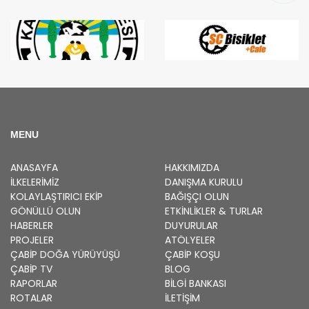
MENU
ANASAYFA
HAKKIMIZDA
İLKELERIMIZ
DANIŞMA KURULU
KOLAYLAŞTIRICI EKIP
BAĞIŞÇI OLUN
GÖNÜLLÜ OLUN
ETKINLIKLER & TURLAR
HABERLER
DUYURULAR
PROJELER
ATÖLYELER
ÇABİP
DOĞA YÜRÜYÜŞÜ
ÇABİP
KOŞU
ÇABİP
TV
BLOG
RAPORLAR
BILGI BANKASI
ROTALAR
İLETİŞİM