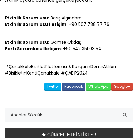
Etkinlik ayakta düzende gerçekleşecektir.
Etkinlik Sorumlusu:
Barış Algındere
Etkinlik Sorumlusu İletişim:
+90 507 788 77 76
Etkinlik Sorumlusu:
Gamze Okdaş
Parti Sorumlusu İletişim:
+90 542 351 03 54
#ÇanakkaleBisikletPlatformu #RüzgârınDemirAtlıları
#BisikletinKentiÇanakkale #ÇABİP2024
Twitter
Facebook
WhatsApp
Google+
GÜNCEL ETKINLIKLER