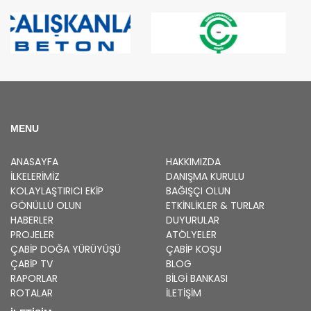
MENU
ANASAYFA
HAKKIMIZDA
İLKELERIMIZ
DANIŞMA KURULU
KOLAYLAŞTIRICI EKIP
BAĞIŞÇI OLUN
GÖNÜLLÜ OLUN
ETKINLIKLER & TURLAR
HABERLER
DUYURULAR
PROJELER
ATÖLYELER
ÇABİP
DOĞA YÜRÜYÜŞÜ
ÇABİP
KOŞU
ÇABİP
TV
BLOG
RAPORLAR
BILGI BANKASI
ROTALAR
İLETİŞİM