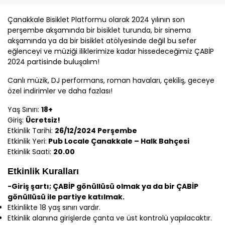
Çanakkale
Bisiklet Platformu olarak 2024 yılının son
perşembe akşamında bir bisiklet turunda, bir sinema
akşamında ya da bir bisiklet atölyesinde değil bu sefer
eğlenceyi ve müziği iliklerimize kadar hissedeceğimiz
ÇABİP
2024 partisinde buluşalım!
Canlı müzik, DJ performans, roman havaları, çekiliş, geceye
özel indirimler ve daha fazlası!
Yaş Sınırı:
18+
Giriş:
Ücretsiz!
Etkinlik Tarihi:
26/12/2024 Perşembe
Etkinlik Yeri:
Pub Locale
Çanakkale
– Halk Bahçesi
Etkinlik Saati:
20.00
Etkinlik Kuralları
-Giriş şartı;
ÇABİP
gönüllüsü olmak ya da bir
ÇABİP
gönüllüsü ile partiye katılmak.
Etkinlikte 18 yaş sınırı vardır.
Etkinlik alanına girişlerde çanta ve üst kontrolü yapılacaktır.