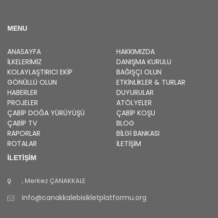
MENU
ANASAYFA
HAKKIMIZDA
İLKELERIMIZ
DANIŞMA KURULU
KOLAYLAŞTIRICI EKIP
BAĞIŞÇI OLUN
GÖNÜLLÜ OLUN
ETKINLIKLER & TURLAR
HABERLER
DUYURULAR
PROJELER
ATÖLYELER
ÇABİP
DOĞA YÜRÜYÜŞÜ
ÇABİP
KOŞU
ÇABİP
TV
BLOG
RAPORLAR
BILGI BANKASI
ROTALAR
İLETİŞİM
İLETİŞİM
, Merkez
ÇANAKKALE
info@canakkalebisikletplatformu.org