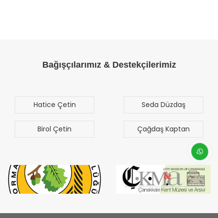
Bağışçılarımız & Destekçilerimiz
e Çetin
Seda Düzdaş
Mehm
Se
l Çetin
Çağdaş Kaptan
Bila