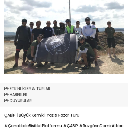
ETKINLIKLER & TURLAR
HABERLER
DUYURULAR
ÇABİP
| Büyük Kemikli Yazıtı Pazar Turu
#
Çanakkale
BisikletPlatformu #
ÇABİP
#RüzgârınDemirAtlıları