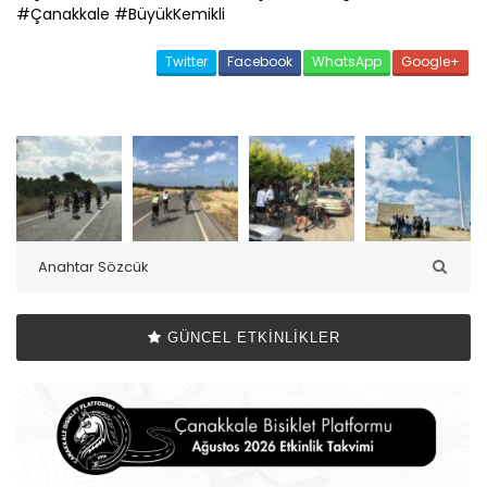
#
Çanakkale
#BüyükKemikli
Twitter
Facebook
WhatsApp
Google+
GÜNCEL ETKINLIKLER