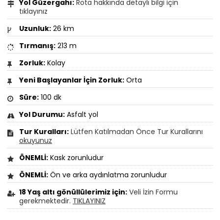
Yol Güzergahı:
Rota hakkında detaylı bilgi için
tıklayınız
Uzunluk:
26 km
Tırmanış:
213 m
Zorluk:
Kolay
Yeni Başlayanlar İçin Zorluk:
Orta
Süre:
100 dk
Yol Durumu:
Asfalt yol
Tur Kuralları:
Lütfen Katılmadan Önce Tur Kurallarını
okuyunuz
ÖNEMLİ:
Kask zorunludur
ÖNEMLİ:
Ön ve arka aydınlatma zorunludur
18 Yaş altı gönüllülerimiz için:
Veli İzin Formu
gerekmektedir.
TIKLAYINIZ