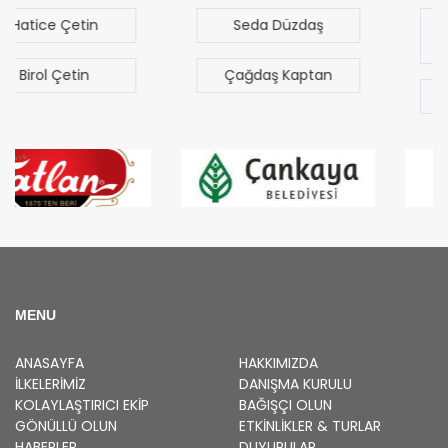
Seda Düzdaş
Mehmet Mert
Sezgen
Çağdaş Kaptan
Bilal Türk
MENU
ANASAYFA
HAKKIMIZDA
İLKELERIMIZ
DANIŞMA KURULU
KOLAYLAŞTIRICI EKIP
BAĞIŞÇI OLUN
GÖNÜLLÜ OLUN
ETKINLIKLER & TURLAR
HABERLER
DUYURULAR