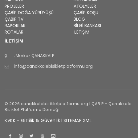
PROJELER
ATÖLYELER
ÇABİP
DOĞA YÜRÜYÜŞÜ
ÇABİP
KOŞU
ÇABİP
TV
BLOG
RAPORLAR
BILGI BANKASI
ROTALAR
İLETİŞİM
İLETİŞİM
, Merkez
ÇANAKKALE
info@canakkalebisikletplatformu.org
©
2026
canakkalebisikletplatformu.org |
ÇABİP
-
Çanakkale
Bisiklet Platformu Derneği
KVKK - Gizlilik & Güvenlik
SITEMAP.XML
|