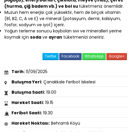
(hurma, çiğ badem vb.) ve bol su
tüketmeniz önemlidir.
Muzun hem enerjisi çok yüksektir, hem de birçok vitamin
(B1, B2, C, A ve E) ve mineral (potasyum, demir, kalsiyum,
fosfor, sodyum ve iyot) içerir.
Yoğun terleme sonucu kaybolan sıvı ve mineralleri yerine
koymak için
soda
ve
ayran
tüketmenizi öneririz.
Twitter
Facebook
WhatsApp
Google+
Tarih:
11/09/2025
Buluşma Yeri:
Çanakkale Feribot İskelesi
Buluşma Saati:
19.00
Hareket Saati:
19.15
Feribot Saati:
19.30
Hareket Noktası:
Behramlı Köyü