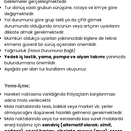
beklemeler gerçekleşmektedir.
Tur dönüş saati grubun sürüşüne, rotaya ve km’ye göre
değişmektedir.
Yol durumuna göre grup tekli ya da çiftli gitmek
durumunda olduğunda öncünün veya artçının uyarılarını
dikkate almak gerekmektedir.
Mümkün oldukça uyarıları yakınınızdaki kişilere de tekrar
etmeniz güvenli bir sürüş açısından önemlidir.
Yağmurluk
(Hava Durumuna Bağlı)
Yedek iç lastik, yama, pompa ve alyan takımı
yanınızda
bulundurmanız önemlidir.
Aşağıda yer alan tur kurallarını okuyunuz.
Yeme-İçme;
Hareket noktasına varıldığında ihtiyaçların karşılanması
adına mola verilecektir.
Mola noktalarında tesis, bakkal veya market vb. yerler
olmayacağını düşünerek hazırlıklı gelmeniz gerekmektedir.
Mola noktalarında veya tur esnasında kısa süreli molalarda
enerji kaybınız için
sandviç (a
lternatif olarak; simit,
poğaça
), enerji barları, çikolata, meyve (muz), çerez