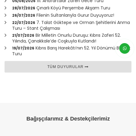
111. Anafartalar Zaferi Gece Turu
05/08/2026
Çınarlı Köyü Perşembe Akşam Turu
28/07/2026
Filenin Sultanlarıyla Gurur Duyuyoruz!
26/07/2026
7. Talat Göktepe ve Orman Şehitlerini Anma
22/07/2026
Turu – Stant Çalışması
Bir Milletin Onurlu Duruşu: Kıbrıs Zaferi 52.
21/07/2026
Yılında,
Çanakkale
’de Coşkuyla Kutlandı!
Kıbrıs Barış Harekâtı’nın 52. Yıl Dönümü Bisiklet
19/07/2026
Turu
TÜM DUYURULAR
Bağışçılarımız & Destekçilerimiz