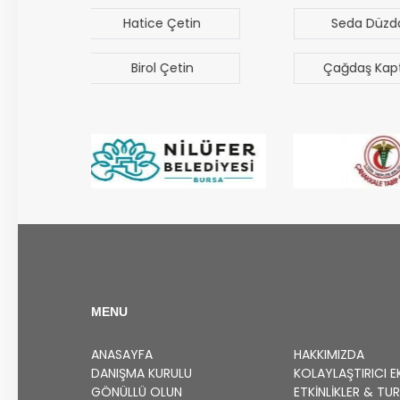
in
Seda Düzdaş
Mehmet Mer
n
Çağdaş Kaptan
Bilal 
MENU
ANASAYFA
HAKKIMIZDA
DANIŞMA KURULU
KOLAYLAŞTIRICI E
GÖNÜLLÜ OLUN
ETKINLIKLER & TU