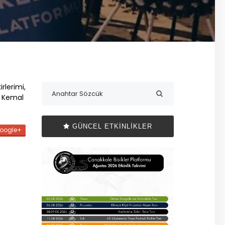
lerimi,
a Kemal
GÜNCEL ETKINLIKLER
oogle+