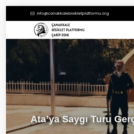
info@canakkalebisikletplatformu.org
Ata’ya Saygı Turu Gerç