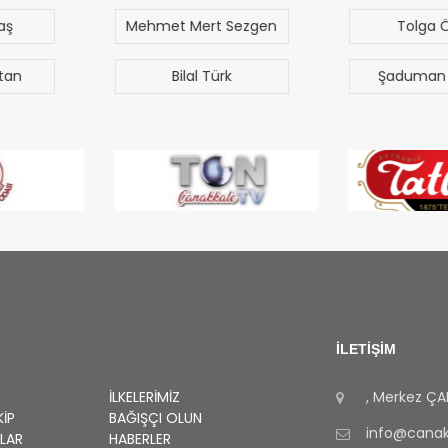
t Sezgen
Tolga Özak
Yus
Çet
Türk
Şaduman Akgün
Tun
İLETİŞİM
İLKELERIMIZ
, Merkez
ÇA
KIP
BAĞIŞÇI OLUN
info@canakk
RLAR
HABERLER