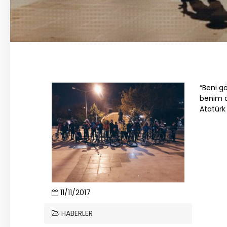
“Beni g
benim d
Atatürk
11/11/2017
HABERLER