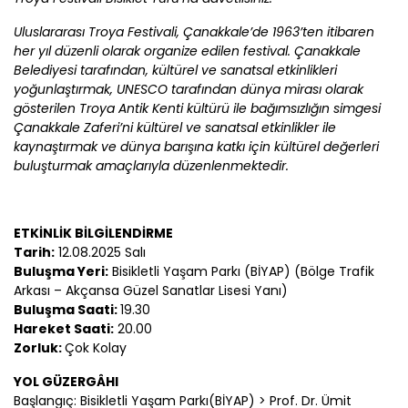
Uluslararası Troya Festivali,
Çanakkale
’de 1963’ten itibaren
her yıl düzenli olarak organize edilen festival.
Çanakkale
Belediyesi tarafından, kültürel ve sanatsal etkinlikleri
yoğunlaştırmak, UNESCO tarafından dünya mirası olarak
gösterilen Troya Antik Kenti kültürü ile bağımsızlığın simgesi
Çanakkale
Zaferi’ni kültürel ve sanatsal etkinlikler ile
kaynaştırmak ve dünya barışına katkı için kültürel değerleri
buluşturmak amaçlarıyla düzenlenmektedir.
ETKİNLİK BİLGİLENDİRME
Tarih:
12.08.2025 Salı
Buluşma Yeri:
Bisikletli Yaşam Parkı (BİYAP) (Bölge Trafik
Arkası – Akçansa Güzel Sanatlar Lisesi Yanı)
Buluşma Saati:
19.30
Hareket Saati:
20.00
Zorluk:
Çok Kolay
YOL GÜZERGÂHI
Başlangıç: Bisikletli Yaşam Parkı(BİYAP) > Prof. Dr. Ümit