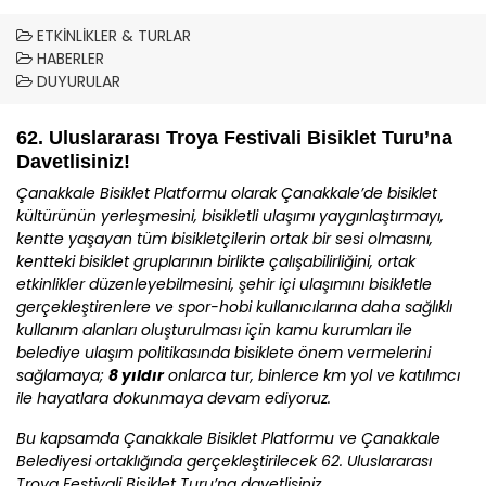
ETKINLIKLER & TURLAR
HABERLER
DUYURULAR
62. Uluslararası Troya Festivali Bisiklet Turu’na
Davetlisiniz!
Çanakkale
Bisiklet Platformu olarak
Çanakkale
’de bisiklet
kültürünün yerleşmesini, bisikletli ulaşımı yaygınlaştırmayı,
kentte yaşayan tüm bisikletçilerin ortak bir sesi olmasını,
kentteki bisiklet gruplarının birlikte çalışabilirliğini, ortak
etkinlikler düzenleyebilmesini, şehir içi ulaşımını bisikletle
gerçekleştirenlere ve spor-hobi kullanıcılarına daha sağlıklı
kullanım alanları oluşturulması için kamu kurumları ile
belediye ulaşım politikasında bisiklete önem vermelerini
sağlamaya;
8 yıldır
onlarca tur, binlerce km yol ve katılımcı
ile hayatlara dokunmaya devam ediyoruz.
Bu kapsamda
Çanakkale
Bisiklet Platformu ve
Çanakkale
Belediyesi ortaklığında gerçekleştirilecek 62. Uluslararası
Troya Festivali Bisiklet Turu’na davetlisiniz.