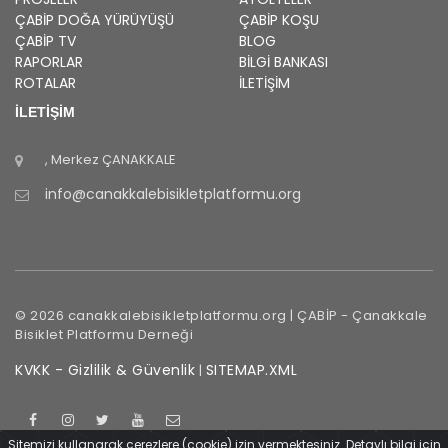
ÇABİP
DOĞA YÜRÜYÜŞÜ
ÇABİP
KOŞU
ÇABİP
TV
BLOG
RAPORLAR
BILGI BANKASI
ROTALAR
İLETİŞİM
İLETİŞİM
, Merkez
ÇANAKKALE
info@canakkalebisikletplatformu.org
©
2026
canakkalebisikletplatformu.org |
ÇABİP
-
Çanakkale
Bisiklet Platformu Derneği
KVKK - Gizlilik & Güvenlik
SITEMAP.XML
|
Sitemizi kullanarak çerezlere (cookie) izin vermektesiniz. Detaylı bilgi için
Çanakkale
İçinde