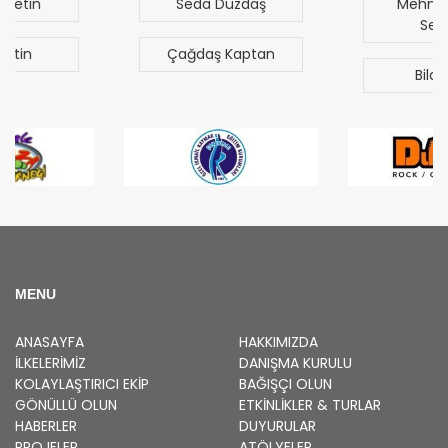
Seda Düzdaş
Mehmet Mert
Sezgen
Çağdaş Kaptan
Bilal Türk
MENU
ANASAYFA
HAKKIMIZDA
İLKELERIMIZ
DANIŞMA KURULU
KOLAYLAŞTIRICI EKIP
BAĞIŞÇI OLUN
GÖNÜLLÜ OLUN
ETKINLIKLER & TURLAR
HABERLER
DUYURULAR
PROJELER
ATÖLYELER