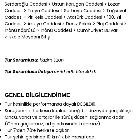
Serdaroğlu Caddesi > Üstün Korugan Caddesi > Lozan
Caddesi > Troya Caddesi > Setboyu Caddesi > Tuğsavul
Caddesi > Piri Reis Caddesi > Atatürk Caddesi > 100. Yıl
Caddesi > Aziziye Caddesi > Deniz Sokak > Plaj Caddesi >
İnönü Köprüsü > İnönü Caddesi > Cumhuriyet Bulvarı
> İskele Meydanı Bitiş.
Tur Sorumlusu:
Kazim Uzun
Tur Sorumlusu İletişim:
+90 505 535 40 01
GENEL BİLGİLENDİRME
Tur kesinlikle performansa dayalı DEĞİLDİR.
Sürüşlerimiz, herkesin katılabileceği bir düzeyde gerçekleşir.
Öncü, yancı ve artçılar ile sürüş düzeni sağlanmaktadır.
(Öncü geçilemez, artçı arkasında kalınmaz)
Tur 7’den 70’e herkese açıktır.
Tur şehir içerisinde 10 km’lik bir mesafede