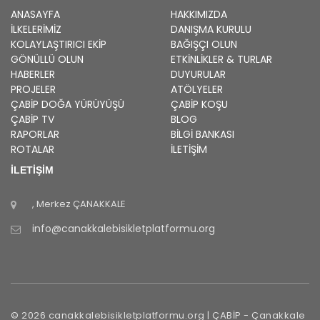
ANASAYFA
HAKKIMIZDA
İLKELERIMIZ
DANIŞMA KURULU
KOLAYLAŞTIRICI EKIP
BAĞIŞÇI OLUN
GÖNÜLLÜ OLUN
ETKINLIKLER & TURLAR
HABERLER
DUYURULAR
PROJELER
ATÖLYELER
ÇABİP
DOĞA YÜRÜYÜŞÜ
ÇABİP
KOŞU
ÇABİP
TV
BLOG
RAPORLAR
BILGI BANKASI
ROTALAR
İLETİŞİM
İLETİŞİM
, Merkez
ÇANAKKALE
info@canakkalebisikletplatformu.org
©
2026
canakkalebisikletplatformu.org |
ÇABİP
-
Çanakkale