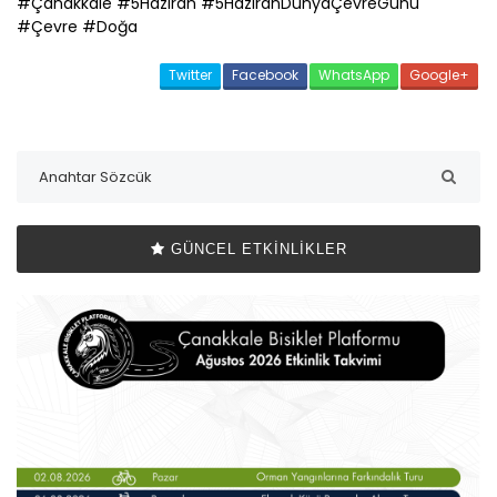
#
Çanakkale
#5Haziran #5HaziranDünyaÇevreGünü
#Çevre #Doğa
Twitter
Facebook
WhatsApp
Google+
GÜNCEL ETKINLIKLER