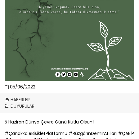
05/06/2022
HABERLER
DUYURULAR
5 Haziran Dünya Çevre Günü Kutlu Olsun!
#
Çanakkale
BisikletPlatformu #RüzgârınDemirAtlıları #
ÇABİP