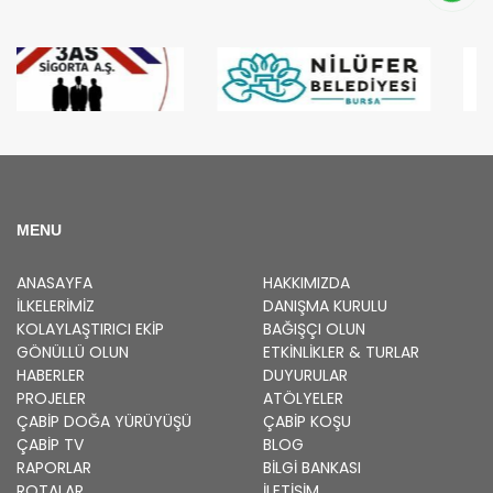
MENU
ANASAYFA
HAKKIMIZDA
İLKELERIMIZ
DANIŞMA KURULU
KOLAYLAŞTIRICI EKIP
BAĞIŞÇI OLUN
GÖNÜLLÜ OLUN
ETKINLIKLER & TURLAR
HABERLER
DUYURULAR
PROJELER
ATÖLYELER
ÇABİP
DOĞA YÜRÜYÜŞÜ
ÇABİP
KOŞU
ÇABİP
TV
BLOG
RAPORLAR
BILGI BANKASI
ROTALAR
İLETİŞİM