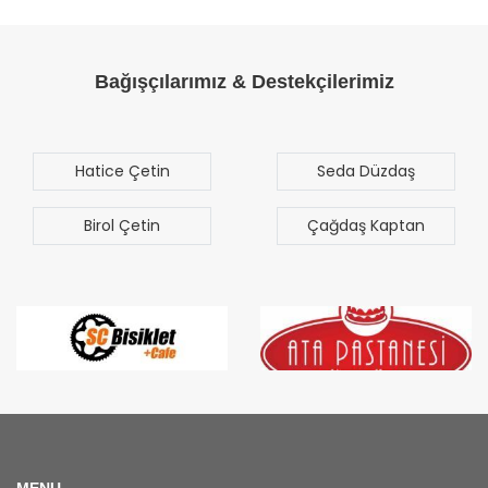
Bağışçılarımız & Destekçilerimiz
in
Seda Düzdaş
Mehmet M
Sezgen
n
Çağdaş Kaptan
Bilal Tür
MENU