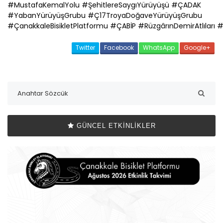
#MustafaKemalYolu #ŞehitlereSaygıYürüyüşü #ÇADAK
#YabanYürüyüşGrubu #Ç17TroyaDoğaveYürüyüşGrubu
#
Çanakkale
BisikletPlatformu #
ÇABİP
#RüzgârınDemirAtlıları 
Twitter
Facebook
WhatsApp
Google+
GÜNCEL ETKINLIKLER