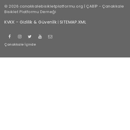
©
2026
canakkalebisikletplatformu.org |
ÇABİP
-
Çanakkale
Bisiklet Platformu Derneği
KVKK - Gizlilik & Güvenlik
SITEMAP.XML
|
Çanakkale
İçinde