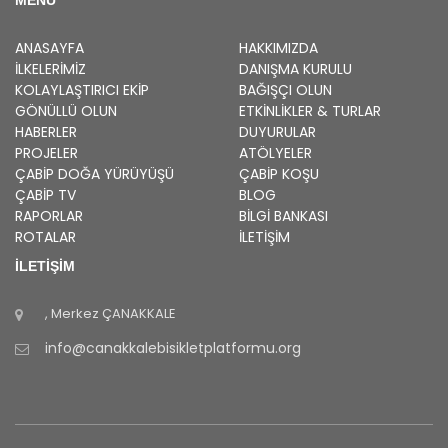
ANASAYFA
HAKKIMIZDA
İLKELERIMIZ
DANIŞMA KURULU
KOLAYLAŞTIRICI EKIP
BAĞIŞÇI OLUN
GÖNÜLLÜ OLUN
ETKINLIKLER & TURLAR
HABERLER
DUYURULAR
PROJELER
ATÖLYELER
ÇABİP
DOĞA YÜRÜYÜŞÜ
ÇABİP
KOŞU
ÇABİP
TV
BLOG
RAPORLAR
BILGI BANKASI
ROTALAR
İLETİŞİM
İLETİŞİM
, Merkez
ÇANAKKALE
info@canakkalebisikletplatformu.org