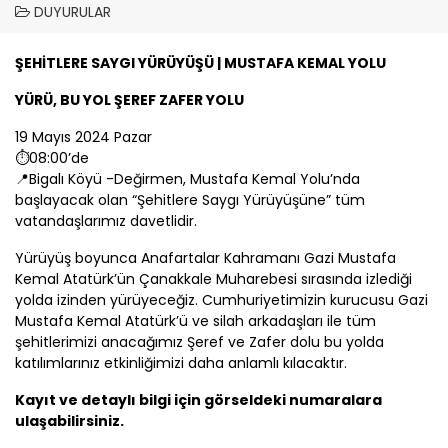
DUYURULAR
ŞEHİTLERE SAYGI YÜRÜYÜŞÜ | MUSTAFA KEMAL YOLU
YÜRÜ, BU YOL ŞEREF ZAFER YOLU
19 Mayıs 2024 Pazar
⏱08:00’de
📍Bigalı Köyü -Değirmen, Mustafa Kemal Yolu’nda
başlayacak olan “Şehitlere Saygı Yürüyüşüne” tüm
vatandaşlarımız davetlidir.
Yürüyüş boyunca Anafartalar Kahramanı Gazi Mustafa
Kemal Atatürk’ün
Çanakkale
Muharebesi sırasında izlediği
yolda izinden yürüyeceğiz. Cumhuriyetimizin kurucusu Gazi
Mustafa Kemal Atatürk’ü ve silah arkadaşları ile tüm
şehitlerimizi anacağımız Şeref ve Zafer dolu bu yolda
katılımlarınız etkinliğimizi daha anlamlı kılacaktır.
Kayıt ve detaylı bilgi için görseldeki numaralara
ulaşabilirsiniz.